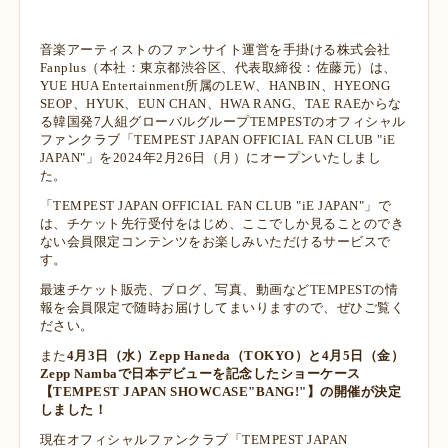
音楽アーティストのファンサイト運営を手掛ける株式会社
Fanplus（本社：東京都渋谷区、代表取締役：佐藤元）は、
YUE HUA Entertainment所属のLEW、HANBIN、HYEONG
SEOP、HYUK、EUN CHAN、HWA RANG、TAE RAEからな
る韓国発7人組グローバルグループTEMPESTのオフィシャル
ファンクラブ「TEMPEST JAPAN OFFICIAL FAN CLUB "iE
JAPAN"」を2024年2月26日（月）にオープンいたしまし
た。
「TEMPEST JAPAN OFFICIAL FAN CLUB "iE JAPAN"」で
は、チケット先行受付をはじめ、ここでしか見ることのでき
ない会員限定コンテンツをお楽しみいただけるサービスで
す。
最速チケット販売、ブログ、写真、動画などTEMPESTの情
報を会員限定で随時お届けしてまいりますので、ぜひご覧く
ださい。
また
4月3日（水）Zepp Haneda（TOKYO）と4月5日（金）
Zepp Nambaで日本デビューを記念したショーケース
【TEMPEST JAPAN SHOWCASE"BANG!"】の開催が決定
しました！
現在オフィシャルファンクラブ「TEMPEST JAPAN