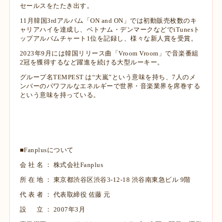
セールスをたたき出す。
11月韓国3rdアルバム「ON and ON」では初動販売枚数のキ
ャリアハイを達成し、ベトナム・デンマークなどでiTunesト
ップアルバムチャート1位を記録し、様々な新人賞を受賞。
2023年9月には韓国リリース曲「Vroom Vroom」で音楽番組
2冠を獲得するなど躍進を続ける大型ルーキー。
グループ名TEMPEST は“大嵐”という意味を持ち、7人のメ
ンバーのパワフルなエネルギーで世界・音楽業界を席巻する
という意味を持っている。
■Fanplusについて
会 社 名 ： 株式会社Fanplus
所 在 地 ： 東京都渋谷区渋谷3-12-18 渋谷南東急ビル 9階
代 表 者 ： 代表取締役 佐藤 元
設 立 ： 2007年3月