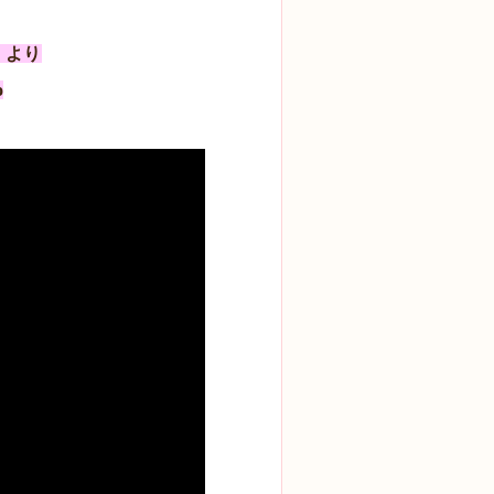
』より
o
）