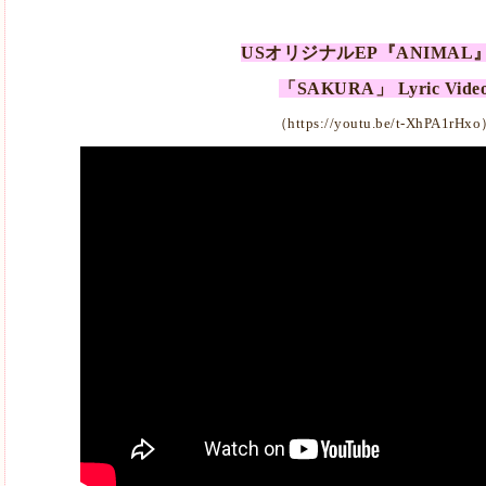
USオリジナルEP『ANIMAL
「SAKURA」 Lyric Vide
（
https://youtu.be/t-XhPA1rHxo