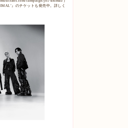
nymusicfans.com/campaign/jo1-animal/
）
ʻANIMALʼ』のチケットも発売中。
詳しく