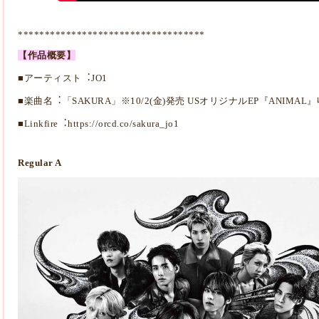
***********************************
【作品概要】
■アーティスト︓JO1
■楽曲名︓「SAKURA」※10/2(⾦)発売 USオリジナルEP『ANIMAL
■Linkfire︓
https://orcd.co/sakura_jo1
Regular A