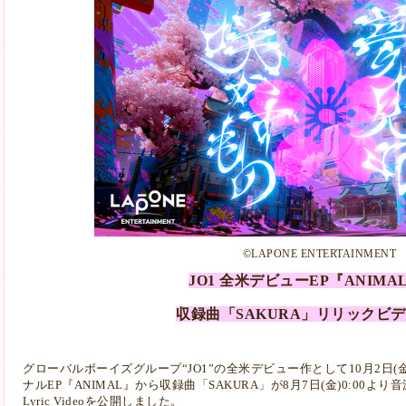
©LAPONE ENTERTAINMENT
JO1 全⽶デビューEP『ANIMA
収録曲「SAKURA」リリックビ
グローバルボーイズグループ“JO1”の全⽶デビュー作として10⽉2⽇(
ナル
EP『ANIMAL』から収録曲「SAKURA」が8⽉7⽇(⾦)0:00よ
Lyric
Videoを公開しました。