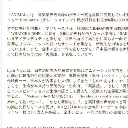
『ANIMAL』は、⾳楽業界最⾼峰のグラミー賞を複数回受賞してい
イター
Dem Jointz（デム・ジョインツ）⽒が収録される全6曲のプ
すでに先⾏配信曲としてリリースされ、MUSIC VIDEOの再⽣回数が
「WHATCHA
DOIN」に続き、2曲⽬の先⾏配信となった楽曲は「SAK
いうアイデンティティと誇りを、
世界へ向けて⾼らかに鳴らす⼀曲で
重厚なリズムにエッジの効いたサウンドが重なり、
伝統的な⼒強さと
っています。また、全⽶デビュー作でありながら、⽇本語の響き
を⼤
えて⽇本ならではの「美意識」を表現しています。
Lyric Videoは、⽇本の街並みや桜吹雪を現代アニメーションで描
に静か
に眠る野⽣の記憶と本能が、都市を侵⾷・拡張（ハック）しな
作映像ーー。⽇
本⼈が古来より⼤切にしてきた「もののあはれ」や「
まらず、⽣命が本来持つ圧倒的
な「⽣命⼒」「⾼揚感」、そして「覚
るインスピレーションと⽣命の証として捉えた、祝祭
的な世界観が広
すると、「Matsuri vibe!!(祭り気分!!)」「The chorus is really amaz
声出して歌いたい︕」「かなり新鮮な曲︕」と⾼評価の声が続々と寄
の楽曲先⾏リリースを受け、JO1公式TikTokでは海外ユーザーを中
ォロ
ワー数は100万⼈を突破し、全⽶デビューへ向けた勢いが加速し