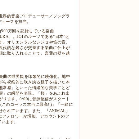
る世界的⾳楽プロデューサー／ソングラ
ロデュースを担当。
約500万回を記録している楽曲
URA」。JO1のルーツである“⽇本”と
す。オリエンタルなシンセや笛の⾳、
現代的な鋭さが交差する楽曲に仕上が
胆に取り⼊れることで、⾔葉の壁を越
き、楽曲の世界観を印象的に映像化。地中
がら祝祭的に咲き誇る様⼦を描いた本
無常感」といった情緒的な美学にとど
醒」の瞬間を表現。「桜」をあふれ出
がります。
0:00に⾳源配信がスタート
ing!(このコーラ
ス本当に最⾼!!)」「⼀緒に
せられています。また、
『ANIMAL』
⼼にフォロワーが増加。アカウントのフ
ています。