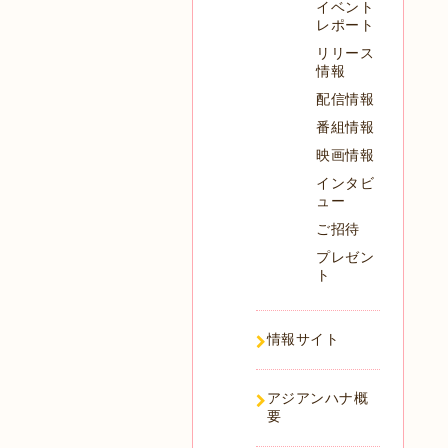
イベント
レポート
リリース
情報
配信情報
番組情報
映画情報
インタビ
ュー
ご招待
プレゼン
ト
情報サイト
アジアンハナ概
要