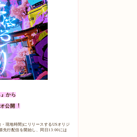
L』から
デオ公開︕
⾦・現地時間)にリリースするUSオリジ
り⾳源先⾏配信を開始し、同⽇13:00には