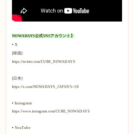
NOWADAYS公式SNSアカウント】
▪ X
[韓国]
https://twitter.com/CUBE_NOWADAYS
[日本]
https://x.com/NOWADAYS_JAPAN?s=20
▪ Instagram
https://www.instagram.com/CUBE_NOWADAYS
▪ YouTube