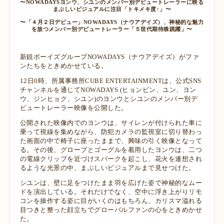
〜NOWADAYSヨンウ、シユンのメンバー別デビュートレーラーに映る
まぶしいビジュアルに注目「トキメキ度↑」〜
〜「４月２日デビュー」NOWADAYS（ナウアデイズ）、神秘的な魅力
を放つメンバー別デビュートレーラー「５世代期待株跳躍」〜
新鋭ボーイズグループNOWADAYS（ナウアデイズ）がファ
ンたちをときめかせている。
12日0時、所属事務所CUBE ENTERTAINMENTは、公式SNS
チャンネルを通じてNOWADAYS (ヒョンビン、ユン、ヨン
ウ、ジンヒョク、シユン)のヨンウとシユンのメンバー別デ
ビュートレーラー映像を公開した。
公開された映像内でのヨンウは、サイレンが付けられた車に
乗って視線を集めながら、防犯カメラの監視室に切り替わっ
た画面の中で椅子に座ったままで、興味の引く映像となって
る。その後、グローブとゴーグルを着用したヨンウは、二つ
の電線クリップを近づけスパークを起こし、花火を連想され
るような光景の中、まぶしいビジュアルまで見せつけた。
シユンは、壁に足をつけたまま羽を広げた姿で神秘的なムー
ドを演出している。それだけでなく、空中に浮き上がりリモ
コンを操作する姿に目がいくのはもちろん、カリスマ溢れる
目つきと整った顔立ちでグローバルファンの心をときめかせ
た。