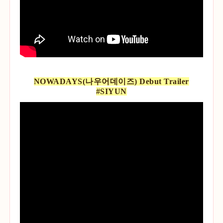
NOWADAYS(나우어데이즈) Debut Trailer
#SIYUN