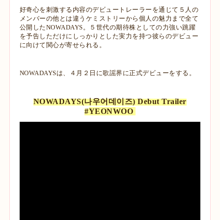
好奇心を刺激する内容のデビュートレーラーを通じて５人の
メンバーの他とは違うケミストリーから個人の魅力まで全て
公開したNOWADAYS。５世代の期待株としての力強い跳躍
を予告しただけにしっかりとした実力を持つ彼らのデビュー
に向けて関心が寄せられる。
NOWADAYSは、４月２日に歌謡界に正式デビューをする。
NOWADAYS(나우어데이즈) Debut Trailer
#
YEONWOO