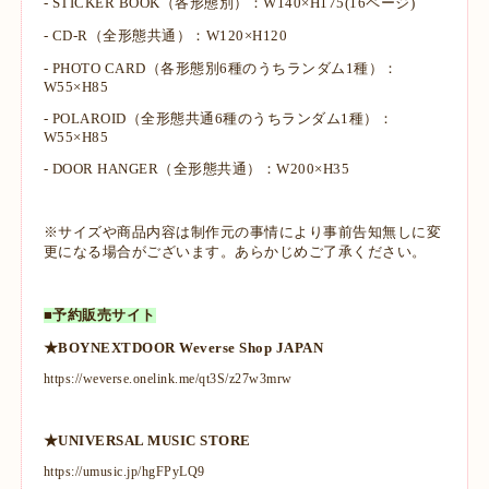
- STICKER BOOK（各形態別）：W140×H175(16ページ)
- CD-R（全形態共通）：W120×H120
- PHOTO CARD（各形態別6種のうちランダム1種）：
W55×H85
- POLAROID（全形態共通6種のうちランダム1種）：
W55×H85
- DOOR HANGER（全形態共通）：W200×H35
※サイズや商品内容は制作元の事情により事前告知無しに変
更になる場合がございます。あらかじめご了承ください。
■予約販売サイト
★BOYNEXTDOOR Weverse Shop JAPAN
https://weverse.onelink.me/qt3S/z27w3mrw
★UNIVERSAL MUSIC STORE
https://umusic.jp/hgFPyLQ9