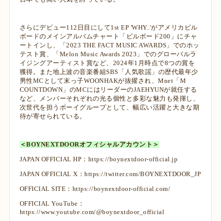
さらにデビュー112日目にして1st EP 'WHY..'がアメリカビル
ボードのメインアルバムチャート「ビルボード200」にチャ
ートインし、「2023 THE FACT MUSIC AWARDS」でのホッ
テスト賞、「Melon Music Awards 2023」でのグローバルラ
イジングアーティスト賞など、2024年1月時点で8つの賞を
獲得。また地上波の音楽番組SBS「人気歌謡」の歴代最年少
男性MCとして末っ子WOONHAKが抜擢され、Mnet「M
COUNTDOWN」のMCにはリーダーのJAEHYUNが就任する
など、メンバーそれぞれの光る個性と多彩な魅力も発揮し、
次世代を担うボーイグループとして、幅広い活躍と大きな期
待が寄せられている。
＜BOYNEXTDOORオフィシャルアカウント＞
JAPAN OFFICIAL HP：
https://boynextdoor-official.jp
JAPAN OFFICIAL X：
https://twitter.com/BOYNEXTDOOR_JP
OFFICIAL SITE：
https://boynextdoor-official.com/
OFFICIAL YouTube：
https://www.youtube.com/@boynextdoor_official