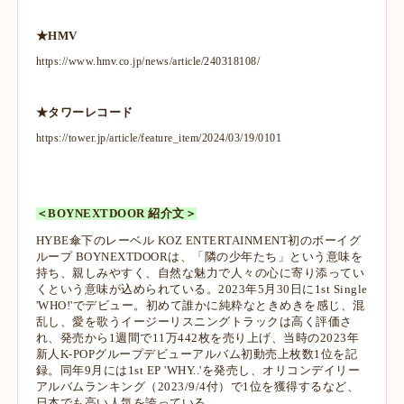
★HMV
https://www.hmv.co.jp/news/article/240318108/
★タワーレコード
https://tower.jp/article/feature_item/2024/03/19/0101
＜BOYNEXTDOOR 紹介文＞
HYBE傘下のレーベル KOZ ENTERTAINMENT初のボーイグ
ループ BOYNEXTDOORは、「隣の少年たち」という意味を
持ち、親しみやすく、自然な魅力で人々の心に寄り添ってい
くという意味が込められている。2023年5月30日に1st Single
'WHO!'でデビュー。初めて誰かに純粋なときめきを感じ、混
乱し、愛を歌うイージーリスニングトラックは高く評価さ
れ、発売から1週間で11万442枚を売り上げ、当時の2023年
新人K-POPグループデビューアルバム初動売上枚数1位を記
録。同年9月には1st EP 'WHY..'を発売し、オリコンデイリー
アルバムランキング（2023/9/4付）で1位を獲得するなど、
日本でも高い人気を誇っている。