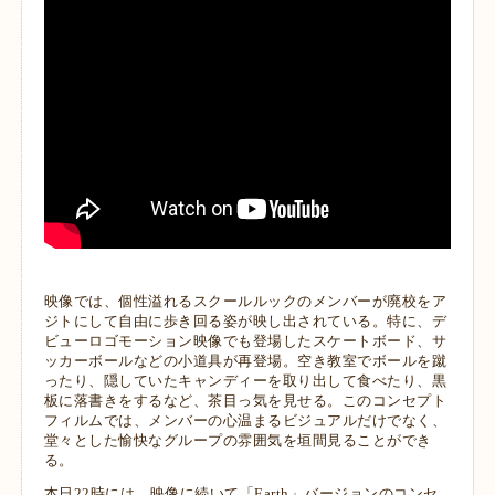
映像では、個性溢れるスクールルックのメンバーが廃校をア
ジトにして自由に歩き回る姿が映し出されている。特に、デ
ビューロゴモーション映像でも登場したスケートボード、サ
ッカーボールなどの小道具が再登場。空き教室でボールを蹴
ったり、隠していたキャンディーを取り出して食べたり、黒
板に落書きをするなど、茶目っ気を見せる。このコンセプト
フィルムでは、メンバーの心温まるビジュアルだけでなく、
堂々とした愉快なグループの雰囲気を垣間見ることができ
る。
本日22時には、映像に続いて「Earth」バージョンのコンセ