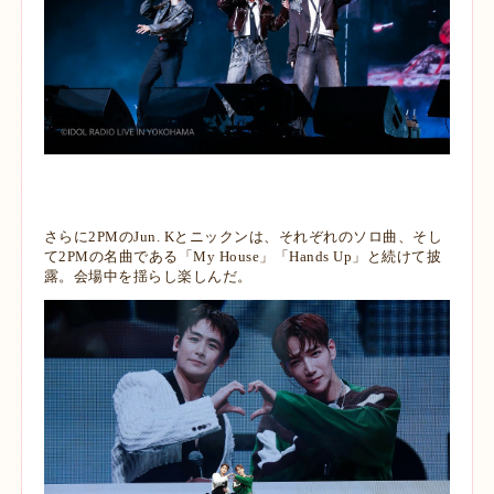
さらに2PMのJun. Kとニックンは、それぞれのソロ曲、そし
て2PMの名曲である「My House」「Hands Up」と続けて披
露。会場中を揺らし楽しんだ。