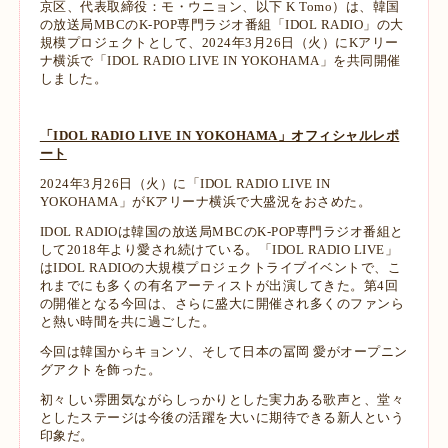
京区、代表取締役：モ・ウニョン、以下 K Tomo）は、韓国
の放送局MBCのK-POP専門ラジオ番組「IDOL RADIO」の大
規模プロジェクトとして、2024年3月26日（火）にKアリー
ナ横浜で「IDOL RADIO LIVE IN YOKOHAMA」を共同開催
しました。
「IDOL RADIO LIVE IN YOKOHAMA」オフィシャルレポ
ート
2024年3月26日（火）に「IDOL RADIO LIVE IN
YOKOHAMA」がKアリーナ横浜で大盛況をおさめた。
IDOL RADIOは韓国の放送局MBCのK-POP専門ラジオ番組と
して2018年より愛され続けている。「IDOL RADIO LIVE」
はIDOL RADIOの大規模プロジェクトライブイベントで、こ
れまでにも多くの有名アーティストが出演してきた。第4回
の開催となる今回は、さらに盛大に開催され多くのファンら
と熱い時間を共に過ごした。
今回は韓国からキョンソ、そして日本の冨岡 愛がオープニン
グアクトを飾った。
初々しい雰囲気ながらしっかりとした実力ある歌声と、堂々
としたステージは今後の活躍を大いに期待できる新人という
印象だ。