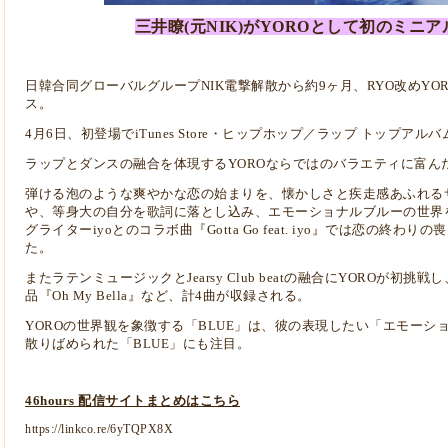
三井瞭(元NIK)がYOROとして初のミニ
日韓合同グローバルグループNIK電撃解散から約9ヶ月、RYO改めYOROによ
ス。
4月6日、初登場でiTunes Store・ヒップホップ／ラップ トップア
ラップとダンスの融合を体現するYOROならではのバラエティに富ん
弾ける泡のような爽やかな恋の始まりを、懐かしさと疾走感あふれるサウ
や、等身大の自分を歌詞に落とし込み、エモーショナルブルーの世界を表
グライターiyoとのコラボ曲『Gotta Go feat. iyo』では恋の終
た。
またラテンミュージックとJearsy Club beatの融合にYOROが
品『Oh My Bella』など、計4曲が収録される。
YOROの世界観を象徴する「BLUE」は、彼の表現したい「エモー
散りばめられた「BLUE」にも注目。
46hours 配信サイトまとめはこちら
https://linkco.re/6yTQPX8X