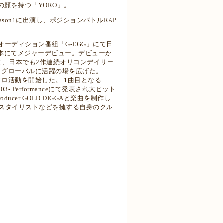
の顔を持つ「YORO」。
season1に出演し、ポジションバトルRAP
たオーディション番組「G-EGG」にて日
日本にてメジャーデビュー。デビューか
経て、日本でも2作連続オリコンデイリー
、グローバルに活躍の場を広げた。
ソロ活動を開始した。 1曲目となる
03- Performanceにて発表され大ヒット
ucer GOLD DIGGAと楽曲を制作し
、スタイリストなどを擁する自身のクル