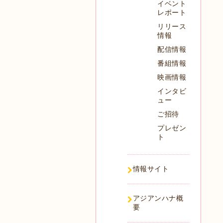
イベント
レポート
リリース
情報
配信情報
番組情報
映画情報
インタビ
ュー
ご招待
プレゼン
ト
情報サイト
アジアンハナ概
要