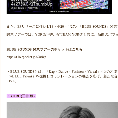
また、EPリリースに伴い4/13・4/20・4/27と「BLUE SOUNDS
関東ツアーでは、YOROが率いる"TEAM YORO"と共に、新曲の
BLUE SOUNDS 関東ツアーのチケットはこちら
https://t.livepocket.jp/t/3z9ep
・BLUE SOUNDSとは、「Rap・Dance・Fashion・Visual」
（=BLUE Talent）を発掘しコラボレーションの機会を広げ、新た
LIVE。
・YORO(三井 瞭)