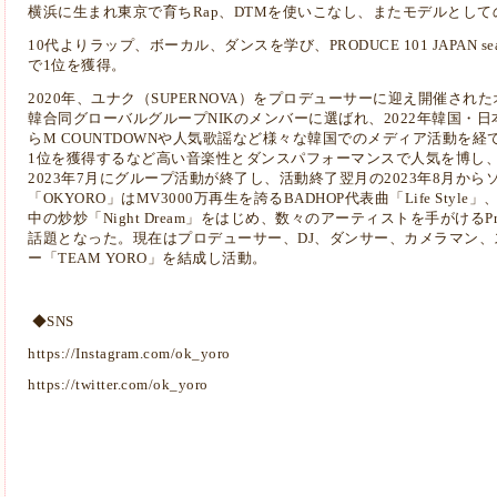
横浜に生まれ東京で育ちRap、DTMを使いこなし、またモデルとして
10代よりラップ、ボーカル、ダンスを学び、PRODUCE 101 JAPAN 
で1位を獲得。
2020年、ユナク（SUPERNOVA）をプロデューサーに迎え開催され
韓合同グローバルグループNIKのメンバーに選ばれ、2022年韓国・
らM COUNTDOWNや人気歌謡など様々な韓国でのメディア活動を
1位を獲得するなど高い音楽性とダンスパフォーマンスで人気を博し
2023年7月にグループ活動が終了し、活動終了翌月の2023年8月から
「OKYORO」はMV3000万再生を誇るBADHOP代表曲「Life Style」、
中の炒炒「Night Dream」をはじめ、数々のアーティストを手がけるProd
話題となった。現在はプロデューサー、DJ、ダンサー、カメラマン
ー「TEAM YORO」を結成し活動。
◆SNS
https://Instagram.com/ok_yoro
https://twitter.com/ok_yoro