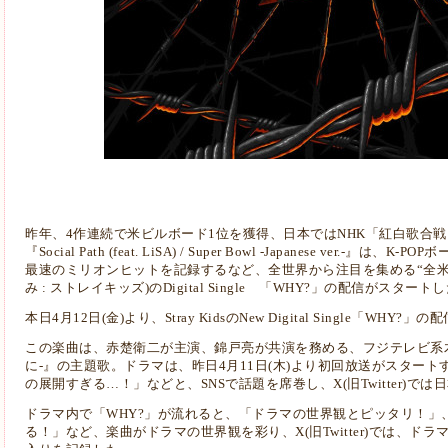
昨年、4作連続で米ビルボード1位を獲得、日本ではNHK「紅白歌合戦」に初
『Social Path (feat. LiSA) / Super Bowl -Japanese ver
最速のミリオンヒットを記録するなど、全世界から注目を集める“全米No.1ボ
み : ストレイキッズ)のDigital Single 「WHY?」の配信がスタート
本日4月12日(金)より、Stray KidsのNew Digital Single「WHY
この楽曲は、赤楚衛二が主演、錦戸亮が共演を務める、フジテレビ系木
に-』の主題歌。ドラマは、昨日4月11日(木)より初回放送がスター
の展開すぎる…！」などと、SNSで話題を席巻し、X(旧Twitter)で
ドラマ内で「WHY?」が流れると、「ドラマの世界観とピッタリ！」
る！」など、楽曲がドラマの世界観を彩り、X(旧Twitter)では、ドラ