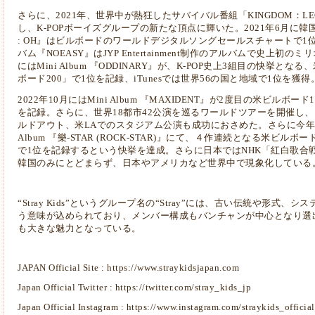
さらに、2021年、世界中が熱狂したサバイバル番組「KINGDOM：LE
し、K-POPボーイズグループの新たな頂点に輝いた。2021年6月に韓国
: OH』はビルボードのワールドデジタルソングセールスチャートで1
バム『NOEASY』はJYP Entertainment制作のアルバムで史上初
にはMini Album 『ODDINARY』が、K-POP史上3組目の快挙
ボード200」で1位を記録、iTunesでは世界56の国と地域で1位を獲得
2022年10月にはMini Album 『MAXIDENT』が2度目の米ビ
を記録。さらに、世界18都市42公演を巡るワールドツアーを開催し
ルドアウト、米LAでのスタジアム公演も成功におさめた。さらに今年20
Album 『樂-STAR (ROCK-STAR)』にて、４作連続となる米ビ
で1位を記録するという快挙を達成。さらに日本ではNHK「紅白歌合
韓国のみにとどまらず、日本やアメリカなど世界中で現象化している
“Stray Kids”というグループ名の“Stray”には、古い伝統や形
う意味が込められており、メンバー構成もバンチャンが中心となり選
も大きな魅力となっている。
JAPAN Official Site :
https://www.straykidsjapan.com
Japan Official Twitter :
https://twitter.com/stray_kids_jp
Japan Official Instagram :
https://www.instagram.com/straykids_official