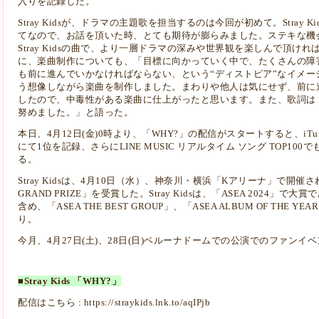
入りを記録した。
Stray Kidsが、ドラマの主題歌を担当するのは今回が初めて。Stray
てなので、お話を頂いた時、とても期待が膨らみました。ステキな機
Stray Kidsの曲で、より一層ドラマの深みや世界観を楽しんで頂
に、楽曲制作についても、「目標に向かっていく中で、たくさんの障
も前に進んでいかなければならない、という“ディストピア”なイメー
う想像しながら楽曲を制作しました。まわりや他人は気にせず、前に
したので、中毒性がある楽曲に仕上がったと思います。また、歌詞は
努めました。」と語った。
本日、4月12日(金)0時より、「WHY?」の配信がスタートすると、iTun
にて1位を記録、さらにLINE MUSIC リアルタイム ソング TOP1
る。
Stray Kidsは、4月10日（水）、神奈川・横浜「Kアリーナ」で開催された
GRAND PRIZE」を受賞した。Stray Kidsは、「ASEA 2024」で大賞で
含め、「ASEA THE BEST GROUP」、「ASEA ALBUM OF TH
り。
今月、4月27日(土)、28日(日)ベルーナドームでの公演でのファン
■Stray Kids 「WHY?」
配信はこちら :
https://straykids.lnk.to/aqIPjb