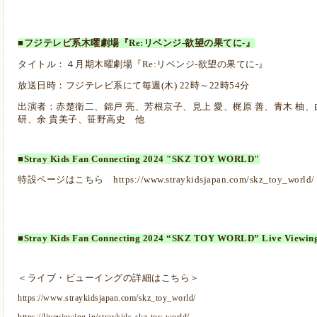
■フジテレビ系木曜劇場『Re:リベンジ-欲望の果てに-』
タイトル：４月期木曜劇場『Re:リベンジ-欲望の果てに-』
放送日時：フジテレビ系にて毎週(木) 22時～22時54分
出演者：赤楚衛二、錦戸 亮、芳根京子、見上 愛、梶原 善、青木 柚、
研、余 貴美子、笹野高史 他
■Stray Kids Fan Connecting 2024 "SKZ TOY WORLD"
特設ページはこちら
https://www.straykidsjapan.com/skz_toy_world/
■Stray Kids Fan Connecting 2024 “SKZ TOY WORLD” Live Viewin
＜ライブ・ビューイングの詳細はこちら＞
https://www.straykidsjapan.com/skz_toy_world/