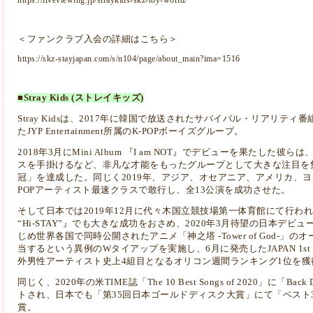
https://liveviewing.jp/straykids-skz-toy-world/
＜ファンクラブ入会の詳細はこちら＞
https://skz-stayjapan.com/s/n104/page/about_main?ima=1516
■Stray Kids (ストレイキッズ)
Stray Kidsは、2017年に韓国で放送されたサバイバル・リアリティ番組
たJYP Entertainment所属のK-POPボーイズグループ。
2018年3月にMini Album 『I am NOT』でデビューを果たし
スを手掛けるなど、非凡な才能をもったグループとして大きな注目を集め
冠」を達成した。同じく2019年、アジア、オセアニア、アメリカ、ヨ
POPアーティスト最速クラスで敢行し、全13公演を成功させた。
そして日本では2019年12月に代々木国立競技場第一体育館にて行われた『Stray 
“Hi-STAY”』でも大きな成功をおさめ、2020年3月待望の日本デビ
じめ世界各国で同時公開されたアニメ「神之塔 -Tower of God-
当するという異例のWタイアップを実施し、6月に発売したJAPAN 1st Single 
外男性アーティスト史上4組目となるオリコン週間ランキング1位を獲
同じく、2020年の米TIME誌「The 10 Best Songs of 2020」に「B
トされ、日本でも「第35回日本ゴールドディスク大賞」にて「ベスト3
賞。