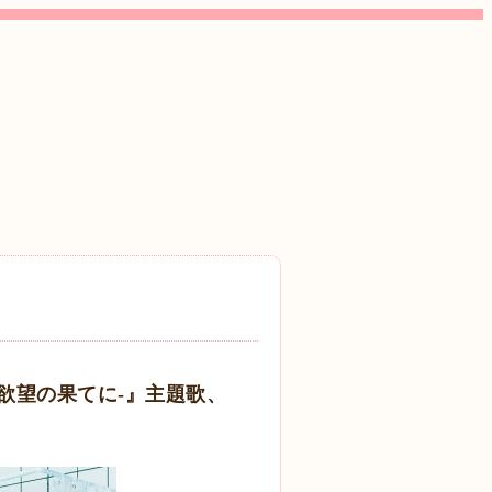
ジ-欲望の果てに-』主題歌、
！