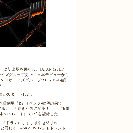
出場を果たし、JAPAN 1st EP
.-』は、K-POPボーイズグループ史上、日本デビューから
ーイズグループ”Stray Kids(読
した。
?」の配信がスタートした。
曜劇場『Re:リベンジ-欲望の果て
トすると、「続きが気になる！」、「衝撃
は日本のトレンドにて1位を記録した。
、「ドラマにますます引き込まれ
マと同じく「#SKZ_WHY」もトレンド