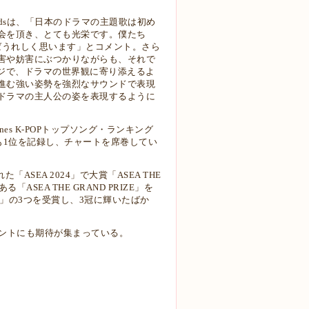
 Kidsは、「日本のドラマの主題歌は初め
会を頂き、とても光栄です。僕たち
ければうれしく思います」とコメント。さら
害や妨害にぶつかりながらも、それで
ジで、ドラマの世界観に寄り添えるよ
進む強い姿勢を強烈なサウンドで表現
ドラマの主人公の姿を表現するように
es K-POPトップソング・ランキング
00でも1位を記録し、チャートを席巻してい
「ASEA 2024」で大賞「ASEA THE
ある「ASEA THE GRAND PRIZE」を
E YEAR」の3つを受賞し、3冠に輝いたばか
イベントにも期待が集まっている。