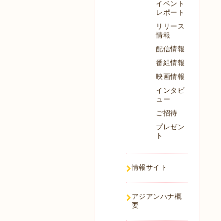
イベント
レポート
リリース
情報
配信情報
番組情報
映画情報
インタビ
ュー
ご招待
プレゼン
ト
情報サイト
アジアンハナ概
要