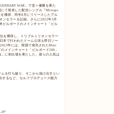
GENDARY WAR」で堂々優勝を果た
にて発表した配信シングル『Mixtape
位を獲得、同年8月にリリースしたアル
のミリオンセラーを記録。さらに2022年3月
となる、米ビルボードのメインチャート「ビル
。
ルボード1位を獲得し、トリプルミリオンセラー
、日本で行われたドーム公演も即日ソー
23年には、韓国で発売されたMini
ルボードのメインチャート「ビルボード200」
戦」に初出場を果たした。彼らの人気は
。
式、システムを打ち破り、そこから抜け出すとい
出するなど、セルフプロデュース能力
_jp/