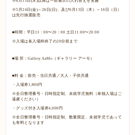
※6月13日(木)以降は一部展示の入れ替えを実施
※5月24日(金)～26日(日)、及び6月13日（木）～16日（日）
は先行抽選販売
■時間：平日13：00〜20：00 土日11:00〜20:00
※入場は各入場枠終了の20分前まで
■場 所：Gallery AaMo（ギャラリー アーモ）
■料 金：前売・当日共通／大人・子供共通
・入場券1,800円
※全日整理番号・日時指定制、未就学児無料（単独入場はご
遠慮ください）
・グッズ付き入場券4,000円
※全日整理番号・日時指定制、数量限定、未就学児であって
も有料となります