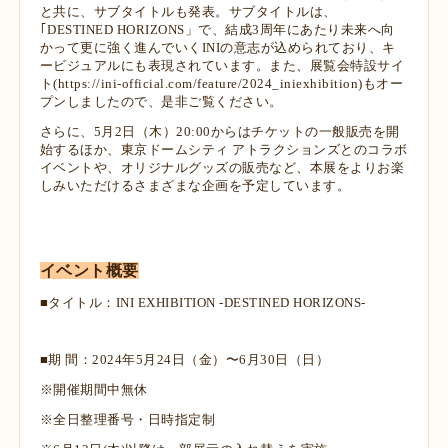
と共に、サブタイトルも発表。サブタイトルは、
｢DESTINED
HORIZONS」で、結成3周年にあたり未来へ向
かって更に強く進んでいくINIの意志が込められており、キ
ービジュアルにも表現され
ています。また、展覧会特設サイ
ト(https://ini-official.com/feature/2024_iniexhibition)もオー
プンしましたので、是非ご
覧ください。
さらに、5月2日（木）20:00からはチケットの一般販売を開
始するほか、東京ドームシティ アトラクションズとのコラボ
イベントや、
オリジナルグッズの販売など、本展をよりお楽
しみいただけるさまざまな企画を予定しています。
イベント概要
■タイトル：INI EXHIBITION -DESTINED HORIZONS-
■期 間：2024年5月24日（金）〜6月30日（日）
※開催期間中無休
※全日整理番号・日時指定制