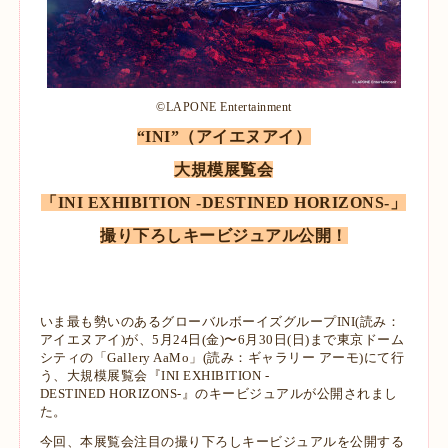
©LAPONE Entertainment
“INI”（アイエヌアイ）
大規模展覧会
「INI EXHIBITION -DESTINED HORIZONS-」
撮り下ろしキービジュアル公開！
いま最も勢いのあるグローバルボーイズグループINI(読み：
アイエヌアイ)が、5月24日(金)〜6月30日(日)まで東京ドーム
シ
ティの「Gallery AaMo」(読み：ギャラリー アーモ)にて行
う、大規模展覧会『INI EXHIBITION -
DESTINED
HORIZONS-』のキービジュアルが公開されまし
た。
今回、本展覧会注目の撮り下ろしキービジュアルを公開する