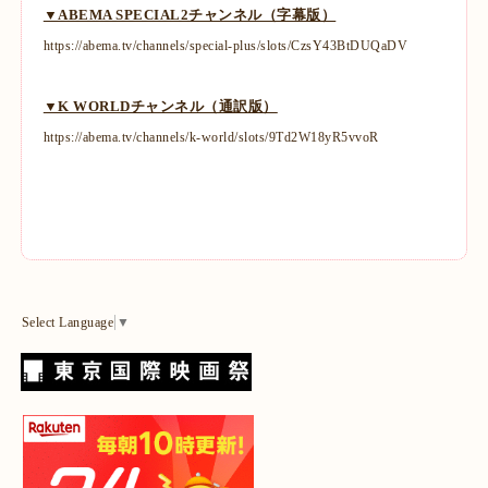
▼ABEMA SPECIAL2チャンネル（字幕版）
https://abema.tv/channels/special-plus/slots/CzsY43BtDUQaDV
▼K WORLDチャンネル（通訳版）
https://abema.tv/channels/k-world/slots/9Td2W18yR5vvoR
Select Language
▼