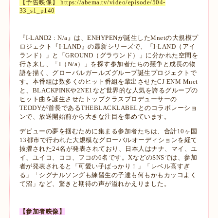
【予告映像】
https://abema.tv/video/episode/504-
33_s1_p140
『I-LAND2 : N/a』は、ENHYPENが誕生したMnetの大規模プ
ロジェクト『I-LAND』の最新シリーズで、「I-LAND（アイ
ランド）」と「GROUND（グラウンド）」に分かれた空間を
行き来し、「I（N/a）」を探す参加者たちの競争と成長の物
語を描く、グローバルガールズグループ誕生プロジェクトで
す。本番組は数多くのヒット番組を輩出させたCJ ENM Mnet
と、BLACKPINKや2NE1など世界的な人気を誇るグループの
ヒット曲を誕生させたトップクラスプロデューサーの
TEDDYが首長であるTHEBLACKLABELとのコラボレーショ
ンで、放送開始前から大きな注目を集めています。
デビューの夢を掴むために集まる参加者たちは、合計10ヶ国
13都市で行われた大規模なグローバルオーディションを経て
抜擢された24名が発表されており、日本人はナナ、マイ、ユ
イ、ユイコ、ココ、フコの6名です。XなどのSNSでは、参加
者が発表されると「可愛い子ばっかり！」「レベル高すぎ
る」「シグナルソングも練習生の子達も何もかもカッコよく
て沼」など、驚きと期待の声が溢れかえりました。
【参加者映像】