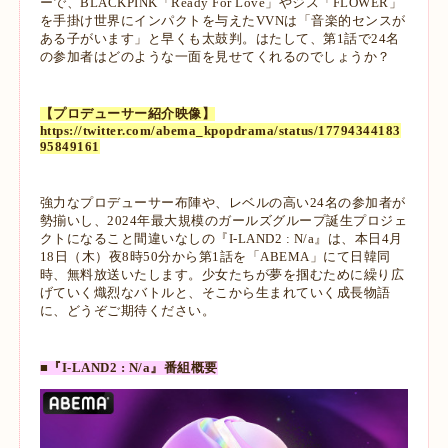
ーで、BLACKPINK「Ready For Love」やジス「FLOWER」
を手掛け世界にインパクトを与えたVVNは「音楽的センスが
ある子がいます」と早くも太鼓判。はたして、第1話で24名
の参加者はどのような一面を見せてくれるのでしょうか？
【プロデューサー紹介映像】
https://twitter.com/abema_kpopdrama/status/17794344183
95849161
強力なプロデューサー布陣や、レベルの高い24名の参加者が
勢揃いし、2024年最大規模のガールズグループ誕生プロジェ
クトになること間違いなしの『I-LAND2 : N/a』は、本日4月
18日（木）夜8時50分から第1話を「ABEMA」にて日韓同
時、無料放送いたします。少女たちが夢を掴むために繰り広
げていく熾烈なバトルと、そこから生まれていく成長物語
に、どうぞご期待ください。
■『I-LAND2 : N/a』番組概要