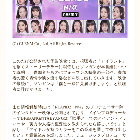
(C) CJ ENM Co., Ltd, All Rights Reserved
このたび公開された予告映像では、視聴者と「アイランド」
を繋ぐストーリーテラーに就任したソンガンが本番組につい
て説明し、参加者たちのパフォーマンス映像の一部や、参加
者の驚く表情や涙を流す姿などを映し出していきます。映像
の最後に、ソンガンは「僕と一緒に見届けましょう」と視聴
者に呼びかけました。
また情報解禁時には『I-LAND2 : N/a』のプロデューサー陣
のインタビュー映像も公開されており、メインプロデューサ
ーでBIGBANGのTAEYANGは「歌手としてのアイデンティテ
ィーや、実力や人格の重要性を教えられたら嬉しいです」と
話し、「アイドルが持つカラーをこの番組を通して作り出し
たい」と意気込みを話しました。ミュージックプロデューサ