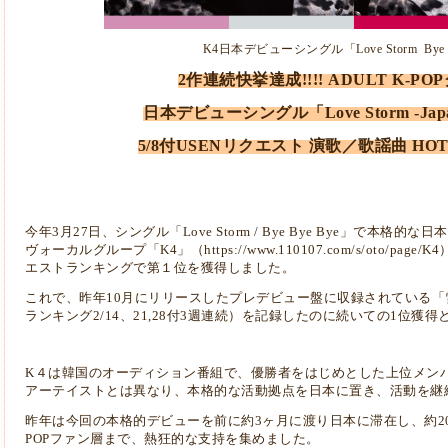
K4日本デビューシングル「Love Storm Bye B
2作連続快挙達成!!!! ADULT K-P
日本デビューシングル「Love Storm -Japane
5/8付USENリクエスト 演歌／歌謡曲 HOT2
今年3月27日、シングル「Love Storm / Bye Bye Bye」で本
ヴォーカルグループ「K4」（
https://www.110107.com/s/oto/page/K4
エストランキングで第１位を獲得しました。
これで、昨年10月にリリースしたプレデビュー盤に収録されている「雪
ランキング2/14、21,28付3週連続）を記録したのに続いての1位獲
K４は韓国のオーディション番組で、優勝者をはじめとした上位メンバ
アーテイストとは異なり、本格的な活動拠点を日本に置き、活動を継
昨年は今回の本格的デビューを前に約3ヶ月に渡り日本に滞在し、約2
POPファン層まで、熱狂的な支持を集めました。