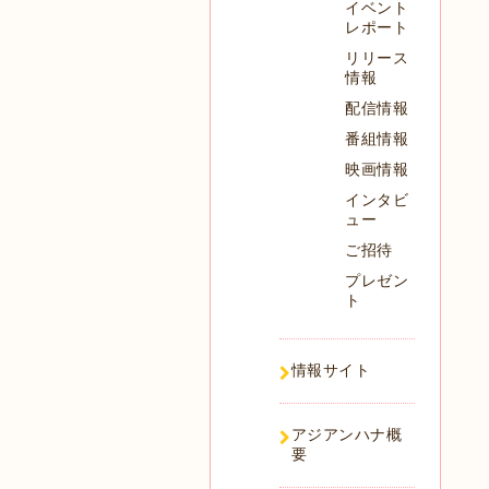
イベント
レポート
リリース
情報
配信情報
番組情報
映画情報
インタビ
ュー
ご招待
プレゼン
ト
情報サイト
アジアンハナ概
要