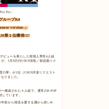
ye Bye」
OPグループK4
se version-」
0第１位獲得!!!!
格的な日本デビューを果たした韓国人男性4人組
）が、5月8日付USEN演歌／歌謡曲リク
の華」が1位（USEN洋楽リクエスト
得となりました。
ー構成された４人組で、通常のK-POP
続しています。
0年前から韓流を愛する層から若いK-