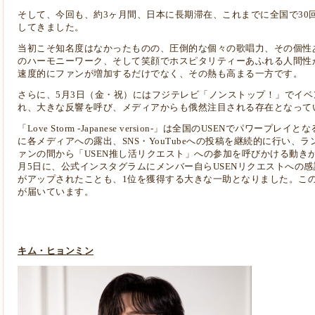
そして、今回も、約3ヶ月間、日本に長期滞在、これまでに全国で30
してきました。
当初こそ知名度はなかったものの、圧倒的な個々の歌唱力、その個性
のハーモニーワーク、そして笑顔でホスピタリティーあふれる人間性
速度的にファンが増加するだけでなく、その熱も高まる一方です。
さらに、5月3日（金・祝）にはフジテレビ「ノンストップ！」でイ
れ、大きな反響を呼び、メディアからも俄然注目される存在となって
「Love Storm -Japanese version-」は全国のUSENでパワ
に各メディアへの露出、SNS・YouTubeへの投稿を継続的に行い、
ァンの間から「USEN推し活リクエスト」への参加を呼びかける動き
月5日に、公式インスタグラムにメンバー自らUSENリクエストへの
がアップされたことも、1位を獲得する大きな一助となりました。こ
が届いています。
キム・ヒョンミン