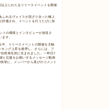
回以上にわたるリリースイベントを開催
あふれるヴォイスが混ざり合った極上
が評価され、イベントを行うたびに加
ベントの模様とインタビューが放送さ
います。
ープレイとなる中、リリースイベントの開催を主軸
ランキング上昇を後押し。さらには、フ
が自然発生的に生まれました。一昨日5
感謝と応援をお願いするメッセージ動画
の快挙に、メンバーから喜びのコメント