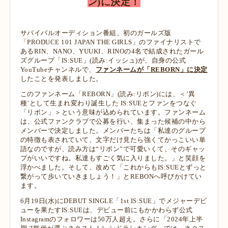
ン)に決定！
サバイバルオーディション番組、初のガールズ版
「PRODUCE 101 JAPAN THE GIRLS」のファイナリストで
あるRIN、
NANO、YUUKI、RINOの4名で結成されたガール
ズグループ「IS:SUE」(読み:イッシュ)が、自身の公式
YouTubeチャ
ンネルで、
ファンネームが「REBORN」に決定
したことを発表しました。
このファンネーム「REBORN」(読み:リボン)には、＜’異
種’として生まれ変わり誕生した IS:SUEとファンをつなぐ
「リボ
ン」＞という意味が込められています。ファンネーム
は、公式ファンクラブで公募を行い、集まった候補の中から
メンバーで決
定しました。メンバーたちは「私達のグループ
の特徴も表されていて、文字だけ見たら強くてかっこいい単
語なのですが、読み
方は“リボン”で可愛いくて、そのギャッ
プがいいですね。私達もすごく気に入りました。」と笑顔を
浮かべました。そして、改めて
「これからもIS:SUEとずっと
繋がって歩いていきましょう！」とREBONへ呼びかけてい
ます。
6月19日(水)にDEBUT SINGLE「1st IS:SUE」でメジャーデビ
ューを果たすIS:SUEは、デビュー前にもかかわらず公
式
Instagramのフォロワーは50万人超え。さらに「2024年上半