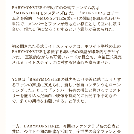
BABYMONSTERの初めての公式ファンダム名は
「MONSTIEZ(モンスティズ)」
だ。 「MONSTIEZ」はチー
ム名を縮約したMON'SとTIES(繋がりの関係)を組み合わせた
単語で、メンバーとファンが最も近い存在として互いに頼り
合い、頼れる仲になろうとするという意味が込められた。
初公開された公式ライトスティックは、ホワイト半球の上の
BABYMONSTERを象徴する赤い角の模型が印象的なデザイ
ンだ。 直観的ながらも可愛いムードが目立ち、今後正式発売
されるライトスティックに対する好奇心を膨らませた。
YG側は「BABYMONSTERの魅力をより身近に感じようとす
るファンの声援に支えられ、新しい独自コンテンツをローン
チングした」として「メンバー特有の機知と弾けるケミスト
リーを盛り込んだ面白い映像を持続的に公開する予定なの
で、多くの期待をお願いする」と伝えた。
一方、BABYMONSTERは、今回のファンクラブ名の公表と
共に、今年下半期の旺盛な活動で、全世界の音楽ファンと会