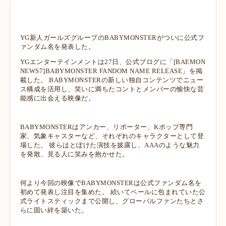
YG新人ガールズグループのBABYMONSTERがついに公式フ
ァンダム名を発表した。
YGエンターテインメントは27日、公式ブログに「[BAEMON
NEWS7]BABYMONSTER FANDOM NAME RELEASE」を掲
載した。 BABYMONSTERの新しい独自コンテンツでニュー
ス構成を活用し、笑いに満ちたコントとメンバーの愉快な芸
能感に出会える映像だ。
BABYMONSTERはアンカー、リポーター、Kポップ専門
家、気象キャスターなど、それぞれのキャラクターとして登
場した。 彼らはとぼけた演技を披露し、AAAのような魅力
を発散、見る人に笑みを抱かせた。
何より今回の映像でBABYMONSTERは公式ファンダム名を
初めて発表し注目を集めた。 続いてベールに包まれていた公
式ライトスティックまで公開し、グローバルファンたちとさ
らに固い絆を築いた。