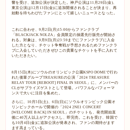
響を受け、追加公演が決定した。神戸公演は11月29日(金)、
東京公演は12月13日(金)に追加開催されることが決まり、再
始動を待ちわびたファンにとって嬉しいニュースとなった。
これに合わせ、9月2日(月)15:00からファンクラブ
「BLACKJACK NOLZA」会員限定の抽選先行販売が開始さ
れる。対象は、9月9日(月)23:59までにファンクラブに入会
した方となり、チケット争奪戦が予想されるためファンクラ
ブに入会していただきぜひこの貴重なチケットを手に入れて
いただきたい。
8月15日(木)にソウルのオリンピック公園KSPO DOMEで行わ
れた後輩グループTREASUREの公演「2024 TREASURE
RELAY TOUR [REBOOT] FINAL IN SEOUL」に、メンバーの
CLがサプライズゲストとして登場。パワフルなパフォーマ
ンスで大いに注目を集めた。
さらに、10月5日(土)、6日(日)にソウルオリンピック公園オ
リンピックホールで開催の「2024 2NE1 CONCERT
[WELCOME BACK] IN SEOUL」のチケットも、発売開始直
後に40万人以上がアクセスし、即完売。これを受け、韓国で
も10月4日(金)に追加公演が発表され、ファンの期待がます
ます高まっている。