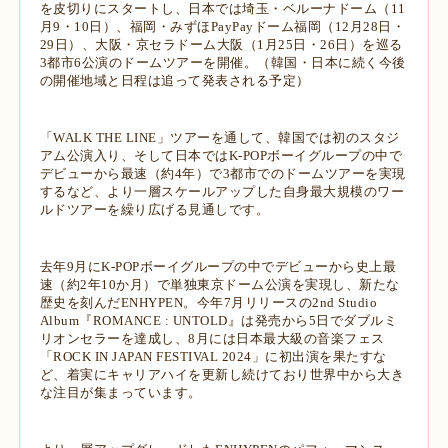
を皮切りにスタートし、日本では埼玉・ベルーナドーム（11
月9・10日）、福岡・みずほPayPayドーム福岡（12月28日・
29日）、大阪・京セラドーム大阪（1月25日・26日）を巡る
3都市6公演のドームツアーを開催。（韓国・日本に続く今後
の開催地域と日程は追って発表される予定）
「WALK THE LINE」ツアーを通して、韓国では初のスタジ
アム公演入り、そして日本ではK-POPボーイグループの中で
デビューから最速（約4年）で3都市でのドームツアーを実現
するなど、より一層スケールアップした自身最大規模のワー
ルドツアーを繰り広げる見通しです。
去年9月にK-POPボーイグループの中でデビューから史上最
速（約2年10か月）で単独東京ドーム公演を実現し、新たな
歴史を刻んだENHYPEN。今年7月リリースの2nd Studio
Album『ROMANCE : UNTOLD』は発売から5日でダブルミ
リオンセラーを達成し、8月には日本最大級の音楽フェス
「ROCK IN JAPAN FESTIVAL 2024」に初出演を果たすな
ど、着実にキャリアハイを更新し続けており世界中から大き
な注目が集まっています。