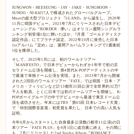
JUNGWON・HEESEUNG・JAY・JAKE・SUNGHOON・
SUNOO・NI-KIの7人で構成されたグローバルグループ。
Mnetの超大型プロジェクト『I-LAND』から誕生し、2020年
11月に韓国デビュー。2021年7月にリリースされた日本デビ
ューシングル『BORDER : 儚い』はオリコン週間シングルラ
ンキング初登場1位に輝いたほか、7月度「ゴールドディスク
認定作品」にてプラチナ認定。2022年10月に発売した日本
1stアルバム『定め』は、週間アルバムランキングで2週連続
1位を獲得した。
そして、2023年1月には、初のワールドツアー
「MANIFESTO」で日本デビューからわずか1年半で初の京
セラドーム公演を開催し、第4世代K-POPアーティストの中
で最速で単独ドーム公演を実現。また、2023年7月から開催
された2回目のワールドツアー「FATE」では韓国・日本・ア
メリカ・フィリピンなど計13都市21回公演で全世界約32万7
千人を動員。とくに日本では初のドームツアーを開催し、K-
POPボーイグループの中でデビューから最速で東京ドーム公
演を成功させた。年末にはTBS「第65回 日本レコード大賞」
で「特別国際音楽賞」初受賞を果たし、日本での高い人気を
証明。
今年6月からスタートした自身最多公演数(5都市11公演)の日
本ツアー「FATE PLUS」を9月1日に成功裏に終え、その間に
も、7月にリリースした2nd Studio Album『ROMANCE :