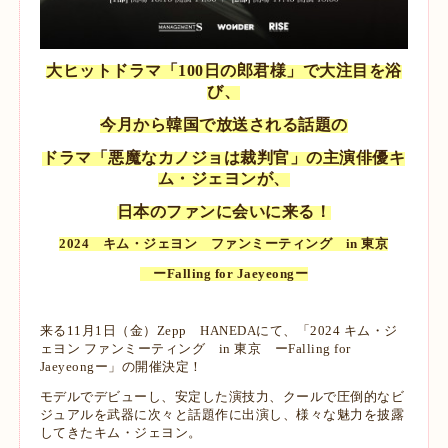
大ヒットドラマ「100日の郎君様」で大注目を浴
び、
今月から韓国で放送される話題の
ドラマ「悪魔なカノジョは裁判官」の主演俳優キ
ム・ジェヨンが、
日本のファンに会いに来る！
2024 キム・ジェヨン ファンミーティング in 東京
ーFalling for Jaeyeongー
来る11月1日（金）Zepp HANEDAにて、「2024 キム・ジ
ェヨン ファンミーティング in 東京 ーFalling for
Jaeyeongー」の開催決定！
モデルでデビューし、安定した演技力、クールで圧倒的なビ
ジュアルを武器に次々と話題作に出演し、様々な魅力を披露
してきたキム・ジェヨン。