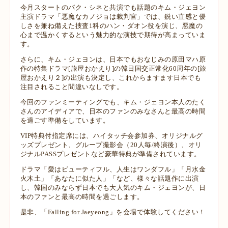
今月スタートのパク・シネと共演でも話題のキム・ジェヨン
主演ドラマ「悪魔なカノジョは裁判官」では、鋭い直感と優
しさを兼ね備えた捜査1科のハン・ダオン役を演じ、悪魔の
心まで温かくするという魅力的な演技で期待が高まっていま
す。
さらに、キム・ジェヨンは、日本でもおなじみの原田マハ原
作の特集ドラマ[旅屋おかえり]の韓日国交正常化60周年の[旅
屋おかえり２]の出演も決定し、これからますます日本でも
注目されること間違いなしです。
今回のファンミーティングでも、キム・ジェヨン本人のたく
さんのアイディアで、日本のファンのみなさんと最高の時間
を過ごす準備をしています。
VIP特典付指定席には、ハイタッチ会参加券、オリジナルグ
ッズプレゼント、グループ撮影会（20人毎/終演後）、オリ
ジナルPASSプレゼントなど豪華特典が準備されています。
ドラマ「愛はビューティフル、人生はワンダフル」「月水金
火木土」「あなたに似た人」「など、様々な話題作に出演
し、韓国のみならず日本でも大人気のキム・ジェヨンが、日
本のファンと最高の時間を過ごします。
是非、「Falling for Jaeyeong」を会場で体験してください！