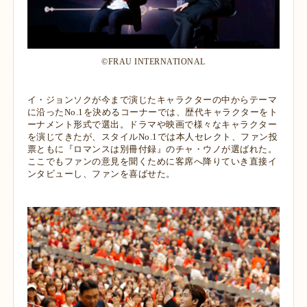
©︎FRAU INTERNATIONAL
イ・ジョンソクが今まで演じたキャラクターの中からテーマ
に沿ったNo.1を決めるコーナーでは、歴代キャラクターをト
ーナメント形式で選出。ドラマや映画で様々なキャラクター
を演じてきたが、スタイルNo.1では本人セレクト、ファン投
票ともに『ロマンスは別冊付録』のチャ・ウノが選ばれた。
ここでもファンの意見を聞くために客席へ降りていき直接イ
ンタビューし、ファンを喜ばせた。