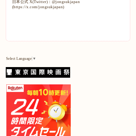
日本公式 X(Twitter)：@jongsukjapan
(
https://x.com/jongsukjapan
)
Select Language
▼