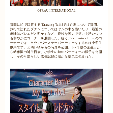
©︎FRAU INTERNATIONAL
質問に絵で回答する[Drawing Talk]では近況について質問。
旅行で訪れたダナンについてはヤシの木を描いたり、最近の
趣味はバレエだと明かすなど、絶妙な画力で笑いを誘いつつ
も和やかにコーナーを展開した。続く[JS’s Photo album]のコ
ーナーでは「自分でバースデーパーティーをするのは小学生
以来です」と幼い頃からの写真を公開。1〜３歳の誕生日か
ら幼稚園の誕生日会、小学生の時のパーティーの様子を公開
し、その可愛らしい成長記録に温かな空気に包まれた。