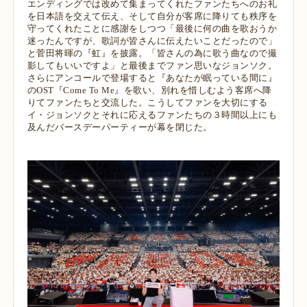
エンディングでは改めて集まってくれたファンたちへのお礼
を日本語を交えて伝え、そして自分が客席に降りても秩序を
守ってくれたことに感謝をしつつ「最後に何の曲を歌おうか
迷ったんですが、歌詞が皆さんに伝えたいことだったので」
と菅田将暉の『虹』を披露。「皆さんの為に歌う曲なので撮
影してもいいですよ」と最後までファン思いなジョンソク。
さらにアンコールで登場すると『あなたが眠っている間に』
のOST『Come To Me』を歌い、別れを惜しむよう客席へ降
りてファンたちと交流した。こうしてファンを大切にする
イ・ジョンソクとそれに応えるファンたちの３時間以上にも
及んだバースデーパーティーが幕を閉じた。