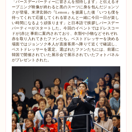
「バースデーパーティーに皆さんを招待します」と伝えるオ
ープニング映像が終わると黒のスーツに身を包んだジョンソ
クが登場。米津玄師の『Lemon』を披露した後「いつも僕を
待ってくれて応援してくれる皆さんと一緒に今日一日が楽し
い時間になるよう頑張ります」と日本語で挨拶しバースデー
パーティーがスタートした。今回のイベントではドレスコー
ドが[赤]と事前に案内されており、衣類や小物などそれぞれ
赤を取り入れてきたファンたち。ベストドレッサーを決める
場面ではジョンソク本人が直接客席へ降りて近くで確認し、
ベストドレッサーを選定。選ばれたファンたちには、前週に
韓国で開催されていた展示会で展示されていたフォトパネル
がプレゼントされた。