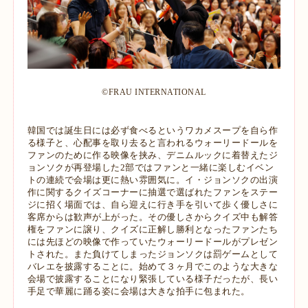
©︎FRAU INTERNATIONAL
韓国では誕生日には必ず食べるというワカメスープを自ら作
る様子と、心配事を取り去ると言われるウォーリードールを
ファンのために作る映像を挟み、デニムルックに着替えたジ
ョンソクが再登場した2部ではファンと一緒に楽しむイベン
トの連続で会場は更に熱い雰囲気に。イ・ジョンソクの出演
作に関するクイズコーナーに抽選で選ばれたファンをステー
ジに招く場面では、自ら迎えに行き手を引いて歩く優しさに
客席からは歓声が上がった。その優しさからクイズ中も解答
権をファンに譲り、クイズに正解し勝利となったファンたち
には先ほどの映像で作っていたウォーリードールがプレゼン
トされた。また負けてしまったジョンソクは罰ゲームとして
バレエを披露することに。始めて３ヶ月でこのような大きな
会場で披露することになり緊張している様子だったが、長い
手足で華麗に踊る姿に会場は大きな拍手に包まれた。