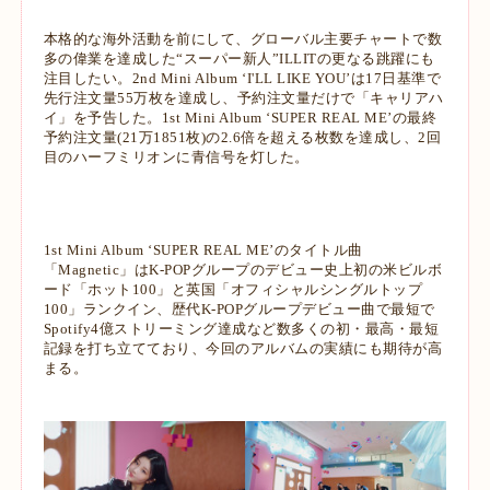
本格的な海外活動を前にして、グローバル主要チャートで数
多の偉業を達成した“スーパー新人”ILLITの更なる跳躍にも
注目したい。2nd Mini Album ‘I'LL LIKE YOU’は17日基準で
先行注文量55万枚を達成し、予約注文量だけで「キャリアハ
イ」を予告した。1st Mini Album ‘SUPER REAL ME’の最終
予約注文量(21万1851枚)の2.6倍を超える枚数を達成し、2回
目のハーフミリオンに青信号を灯した。
1st Mini Album ‘SUPER REAL ME’のタイトル曲
「Magnetic」はK-POPグループのデビュー史上初の米ビルボ
ード「ホット100」と英国「オフィシャルシングルトップ
100」ランクイン、歴代K-POPグループデビュー曲で最短で
Spotify4億ストリーミング達成など数多くの初・最高・最短
記録を打ち立てており、今回のアルバムの実績にも期待が高
まる。