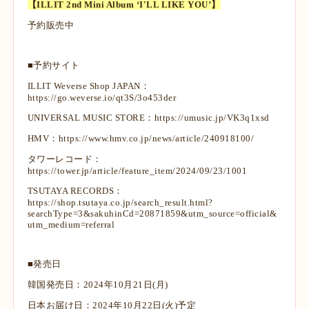
【ILLIT 2nd Mini Album ‘I'LL LIKE YOU’】
予約販売中
■予約サイト
ILLIT Weverse Shop JAPAN：
https://go.weverse.io/qt3S/3o453der
UNIVERSAL MUSIC STORE：
https://umusic.jp/VK3q1xsd
HMV：
https://www.hmv.co.jp/news/article/240918100/
タワーレコード：
https://tower.jp/article/feature_item/2024/09/23/1001
TSUTAYA RECORDS：
https://shop.tsutaya.co.jp/search_result.html?
searchType=3&sakuhinCd=20871859&utm_source=official&
utm_medium=referral
■発売日
韓国発売日：2024年10月21日(月)
日本お届け日：2024年10月22日(火)予定