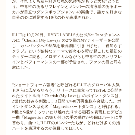
が、それよりも君を好きな私の気持ちがもっと大切”とうた
う。中毒性のあるリフレインとメンバーの清涼感のあるボー
カルが目立つダンスポップジャンルの楽曲で、誰かを好きな
自分の姿に満足する10代の心が表現された。
ILLITは10月20日、HYBE LABELSの公式YouTubeチャンネ
ルに「Cherish (My Love)」の2つ目のMVティーザーを公開
し、カムバックへの熱気を最高潮に引き上げた。「親知らず
クラブ」という独特なテーマで好奇心を呼び起こした最初の
ティザーに続き、メロディカルながらも中毒性の強いリフレ
インとパフォーマンスの一部が予告され、ファンの目と耳を
虜にした。
“ショートフォーム強者”と呼ばれるILLITのグローバル人気
もさらに広がるだろう。リリースに先立ってTikTokに公開さ
れたタイトル曲「Cherish (My Love)」のポイントダンスは、
Z世代の好みを刺激し、3日間で440万再生数を突破した。ポ
イントダンスは別名「Magneticハートダンス」と呼ばれる。
N極とS極がくっついたり離れたりする磁石を表現したデビュ
ー曲「Magnetic」の振り付けの手の動作が今回はハートに早
替わり。曲中にILLITのメンバーたちが、どれだけ多くの指
ハートを表現するのか注目してほしい。