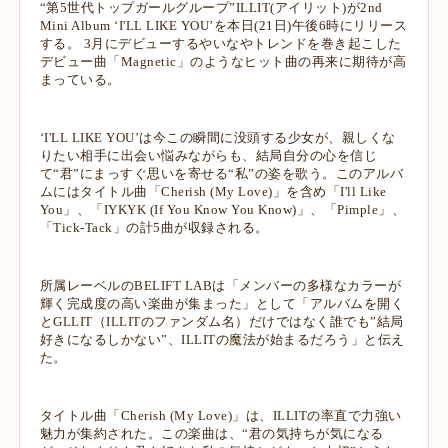
“第5世代トップガールグループ”ILLIT(アイリット)が2nd
Mini Album ‘I'LL LIKE YOU’を本日(21日)午後6時にリリース
する。 3月にデビューするやいなやトレンドを巻き起こした
デビュー曲「Magnetic」のようなヒット曲の再来に期待が高
まっている。
‘I'LL LIKE YOU’は今この瞬間に没頭する少女が、親しくな
りたい相手に出会い悩みながらも、結局自分の心を信じ
て“君”にまっすぐ思いを寄せる“私”の姿を歌う。このアルバ
ムにはタイトル曲「Cherish (My Love)」を含め「I'll Like
You」、「IYKYK (If You Know You Know)」、「Pimple」、
「Tick-Tack」の計5曲が収録される。
所属レーベルのBELIFT LABは「メンバーの多様なカラーが
輝く完成度の高い楽曲が集まった」として「アルバムを開く
とGLLIT（ILLITのファンダム名）だけではなく誰でも”結局
好きになるしかない”、ILLITの魔法が始まるだろう」と伝え
た。
タイトル曲「Cherish (My Love)」は、ILLITの率直で力強い
魅力が集約された。この楽曲は、“君の気持ちが気になる