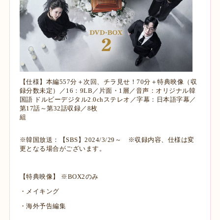
【仕様】本編557分＋次回、チラ見せ！70分＋特典映像（収
録分数未定）／16：9LB／片面・1層／音声：オリジナル韓
国語 ドルビーデジタル2.0chステレオ／字幕：日本語字幕／
第17話～第32話収録／8枚
組
※韓国放送：【SBS】2024/3/29～ ※収録内容、仕様は変
更となる場合がございます。
【特典映像】 ※BOX2のみ
・メイキング
・海外予告編集