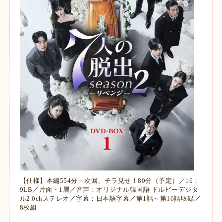
【仕様】本編554分＋次回、チラ見せ！80分（予定）／16：
9LB／片面・1層／音声：オリジナル韓国語 ドルビーデジタ
ル2.0chステレオ／字幕：日本語字幕／第1話～第16話収録／
8枚組