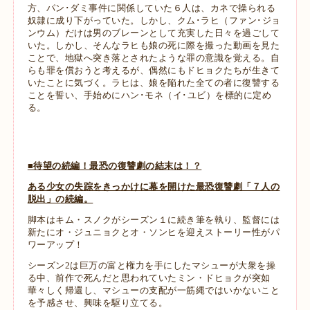
方、パン･ダミ事件に関係していた６人は、カネで操られる
奴隷に成り下がっていた。しかし、クム･ラヒ（ファン･ジョ
ンウム）だけは男のブレーンとして充実した日々を過ごして
いた。しかし、そんなラヒも娘の死に際を撮った動画を見た
ことで、地獄へ突き落とされたような罪の意識を覚える。自
らも罪を償おうと考えるが、偶然にもドヒョクたちが生きて
いたことに気づく。ラヒは、娘を陥れた全ての者に復讐する
ことを誓い、手始めにハン･モネ（イ･ユビ）を標的に定め
る。
■待望の続編！最恐の復讐劇の結末は！？
ある少女の失踪をきっかけに幕を開けた最恐復讐劇「７人の
脱出」の続編。
脚本はキム・スノクがシーズン１に続き筆を執り、監督には
新たにオ・ジュニョクとオ・ソンヒを迎えストーリー性がパ
ワーアップ！
シーズン2は巨万の富と権力を手にしたマシューが大衆を操
る中、前作で死んだと思われていたミン・ドヒョクが突如
華々しく帰還し、
マシューの支配が一筋縄ではいかないこと
を予感させ、興味を駆り立てる。