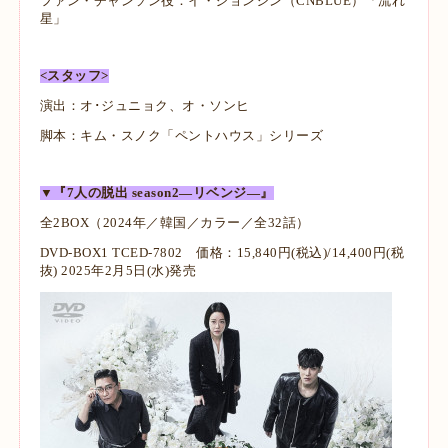
ファン・チャンソン役：イ・ジョンシン（CNBLUE）「流れ
星」
<スタッフ>
演出：オ･ジュニョク、オ・ソンヒ
脚本：キム・スノク「ペントハウス」シリーズ
▼『7人の脱出 season2―リベンジ―』
全2BOX（2024年／韓国／カラー／全32話）
DVD-BOX1 TCED-7802 価格：15,840円(税込)/14,400円(税
抜) 2025年2月5日(水)発売