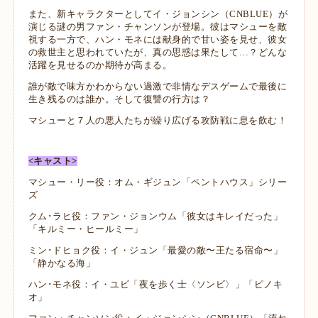
また、新キャラクターとしてイ・ジョンシン（CNBLUE）が
演じる謎の男ファン・チャンソンが登場。
彼はマシューを敵
視する一方で、ハン・モネには献身的で甘い姿を見せ、彼女
の救世主と思われていたが、真の思惑は果たして…？どんな
活躍を見せるのか期待が高まる。
誰が敵で味方かわからない過激で非情なデスゲームで最後に
生き残るのは誰か。そして復讐の行方は？
マシューと７人の悪人たちが繰り広げる攻防戦に息を飲む！
<キャスト>
マシュー・リー役：オム・ギジュン「ペントハウス」シリー
ズ
クム･ラヒ役：ファン・ジョンウム「彼女はキレイだった」
「キルミー・ヒールミー」
ミン･ドヒョク役：イ・ジュン「最愛の敵〜王たる宿命〜」
「静かなる海」
ハン･モネ役：イ・ユビ「夜を歩く士〈ソンビ〉」「ピノキ
オ」