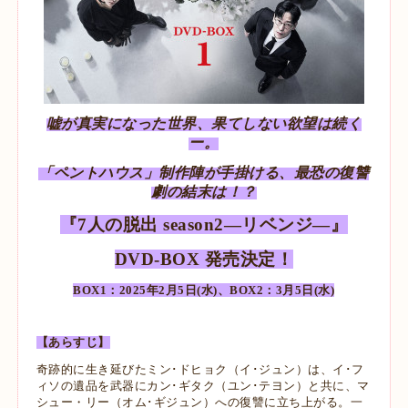
嘘が真実になった世界、果てしない欲望は続く
ー。
「ペントハウス」制作陣が手掛ける、最恐の復讐
劇の結末は！？
『7人の脱出 season2―リベンジ―』
DVD-BOX 発売決定！
BOX1：2025年2月5日(水)、BOX2：3月5日(水)
【あらすじ】
奇跡的に生き延びたミン･ドヒョク（イ･ジュン）は、イ･フ
ィソの遺品を武器にカン･ギタク（ユン･テヨン）と共に、マ
シュー・リー（オム･ギジュン）への復讐に立ち上がる。一