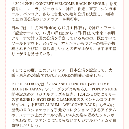
「2024 2NE1 CONCERT WELCOME BACK IN SEOUL」を皮
切りに、マニラ、ジャカルタ、神戸、香港、東京、シンガポ
ール、バンコク、さらに台北での追加公演も決定し、9都市
で全19回公演のアジアツアーを興行中。
日本では、11月29日(金)から12月１日(日)まで神戸・ワール
ド記念ホールで、12月13日(金)から15日(日)まで東京・有明
アリーナで計６回の公演を予定しているものの、既にすべて
ソールドアウト。SNSでも、本人たちからツアーの様子が投
稿されるたびに「待ち遠しい」との声が上がり、ますます盛
り上がりを見せている。
そしてこの度、このアジアツアー日本公演を記念して、大
阪・東京の2都市でPOPUP STOREの開催が決定した。
POPUP STOREでは『2024 2NE1 CONCERT [WELCOME
BACK] IN JAPAN』ツアーグッズはもちろん、POPUP STORE
開催記念のオリジナルグッズも販売。12月25日(水)にリリー
スする2NE1とHYSTERIC GLAMOURのスペシャルコラボデ
ザインによるBEST ALBUM「WELCOME BACK」も含めた
歴代のＣＤジャケットを手元でコレクションできるアイテム
や、ステージ上のクールで美しい4人の姿を収めたジャンボ
うちわなど、ファンにはたまらないオリジナルアイテムが目
白押しだという。