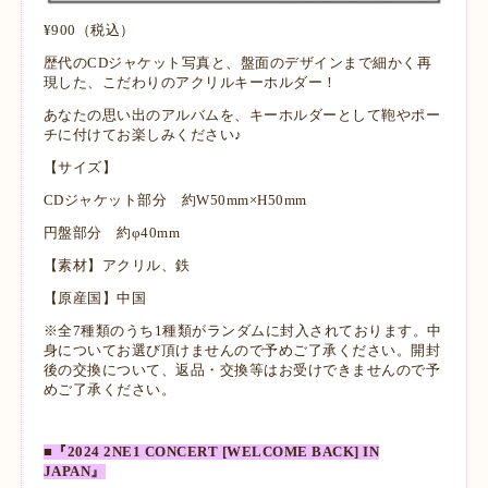
¥900（税込）
歴代のCDジャケット写真と、盤面のデザインまで細かく再
現した、こだわりのアクリルキーホルダー！
あなたの思い出のアルバムを、キーホルダーとして鞄やポー
チに付けてお楽しみください♪
【サイズ】
CDジャケット部分 約W50mm×H50mm
円盤部分 約φ40mm
【素材】アクリル、鉄
【原産国】中国
※全7種類のうち1種類がランダムに封入されております。中
身についてお選び頂けませんので予めご了承ください。開封
後の交換について、返品・交換等はお受けできませんので予
めご了承ください。
■『2024 2NE1 CONCERT [WELCOME BACK] IN
JAPAN』