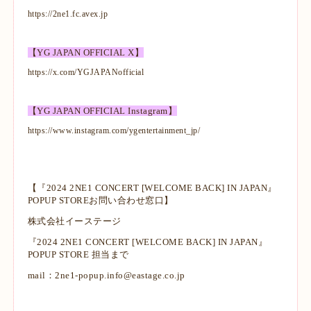
https://2ne1.fc.avex.jp
【YG JAPAN OFFICIAL X】
https://x.com/YGJAPANofficial
【YG JAPAN OFFICIAL Instagram】
https://www.instagram.com/ygentertainment_jp/
【『2024 2NE1 CONCERT [WELCOME BACK] IN JAPAN』
POPUP STOREお問い合わせ窓口】
株式会社イーステージ
『2024 2NE1 CONCERT [WELCOME BACK] IN JAPAN』
POPUP STORE 担当まで
mail：2ne1-popup.info@eastage.co.jp