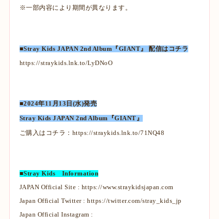
※一部内容により期間が異なります。
■Stray Kids JAPAN 2nd Album『GIANT』 配信はコチラ
https://straykids.lnk.to/LyDNoO
■2024年11月13日(水)発売
Stray Kids JAPAN 2nd Album『GIANT』
ご購入はコチラ：
https://straykids.lnk.to/71NQ48
■Stray Kids Information
JAPAN Official Site :
https://www.straykidsjapan.com
Japan Official Twitter :
https://twitter.com/stray_kids_jp
Japan Official Instagram :