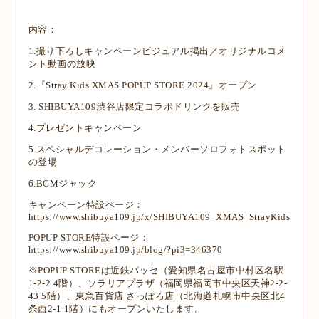
内容：
1.撮り下ろしキャンペーンビジュアル掲出／オリジナルコメ
ント動画の放映
2.『Stray Kids XMAS POPUP STORE 2024』オープン
3. SHIBUYA109渋谷店限定コラボドリンクを販売
4.プレゼントキャンペーン
5.スペシャルデコレーション・メンバーソロフォトスポット
の登場
6.BGMジャック
キャンペーン特設ページ：
https://www.shibuya109.jp/x/SHIBUYA109_XMAS_StrayKids
POPUP STORE特設ページ：
https://www.shibuya109.jp/blog/?pi3=346370
※POPUP STOREは近鉄パッセ（愛知県名古屋市中村区名駅
1-2-2 4階）、ソラリアプラザ（福岡県福岡市中央区天神2-2-
43 5階）、東急百貨店 さっぽろ店（北海道札幌市中央区北4
条西2-1 1階）にもオープンいたします。