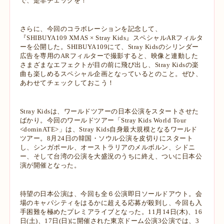
で、是非チェックを！
さらに、今回のコラボレーションを記念して、
『SHIBUYA109 XMAS × Stray Kids』スペシャルARフィルタ
ーを公開した。SHIBUYA109にて、Stray Kidsのシリンダー
広告を専用のARフィルターで撮影すると、映像と連動した
さまざまなエフェクトが目の前に飛び出し、Stray Kidsの楽
曲も楽しめるスペシャル企画となっているとのこと。ぜひ、
あわせてチェックしておこう！
Stray Kidsは、ワールドツアーの日本公演をスタートさせた
ばかり。今回のワールドツアー「Stray Kids World Tour
<dominATE>」は、Stray Kids自身最大規模となるワールド
ツアー。8月24日の韓国・ソウル公演を皮切りにスタート
し、シンガポール、オーストラリアのメルボルン、シドニ
ー、そして台湾の公演を大盛況のうちに終え、ついに日本公
演が開催となった。
待望の日本公演は、今回も全６公演即日ソールドアウト。会
場のキャパシティをはるかに超える応募が殺到し、今回も入
手困難を極めたプレミアライブとなった。11月14日(木)、16
日(土)、17日(日)に開催された東京ドーム公演3公演では、3