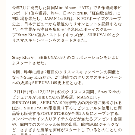
今年7月に発売した韓国Mini Album 『ATE』で５作連続米ビ
ルボード1位を獲得、昨年、日本ではNHK「紅白歌合戦」に
初出場を果たし、JAPAN 1st EPは、K-POPボーイズグループ
史上、日本デビューから最速のミリオンヒットを記録するな
ど、全世界から注目を集める“全米No.1ボーイズグルー
プ”Stray Kids(読み : ストレイキッズ)が、SHIBUYA109とク
リスマスキャンペーンをスタートさせた。
Stray Kidsが、SHIBUYA109とのコラボレーションをいよい
よスタートさせた。
今回、昨年に続き2度目のクリスマスキャンペーンの開催と
なったStray Kidsだが、2年連続でのクリスマスキャンペーン
への抜擢はSHIBUYA 109史上初となる。
12月1日(日)～12月25日(水)のクリスマス期間、Stray Kidsの
ビジュアルがSHIBUYA109渋谷店、MAGNET by
SHIBUYA109、SHIBUYA109阿倍野店の内外観に掲出される
ほか、SHIBUYA109限定撮り下ろしビジュアルを使用した商
品等も販売するPOPUP STOREが全国5カ所にオープンする。
メンバーのサイン入りアイテムなどが当たるプレゼント企画
や、館内でのスペシャル装飾の出現、館内BGMジャックな
ど、さまざまな施策を実施がスタートしているとのことなの