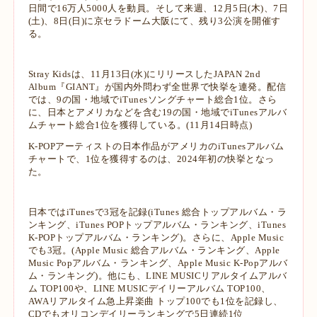
日間で16万人5000人を動員。そして来週、12月5日(木)、7日
(土)、8日(日)に京セラドーム大阪にて、残り3公演を開催す
る。
Stray Kidsは、11月13日(水)にリリースしたJAPAN 2nd
Album『GIANT』が国内外問わず全世界で快挙を連発。配信
では、9の国・地域でiTunesソングチャート総合1位。さら
に、日本とアメリカなどを含む19の国・地域でiTunesアルバ
ムチャート総合1位を獲得している。(11月14日時点)
K-POPアーティストの日本作品がアメリカのiTunesアルバム
チャートで、1位を獲得するのは、2024年初の快挙となっ
た。
日本ではiTunesで3冠を記録(iTunes 総合トップアルバム・ラ
ンキング、iTunes POPトップアルバム・ランキング、iTunes
K-POPトップアルバム・ランキング)。さらに、Apple Music
でも3冠。(Apple Music 総合アルバム・ランキング、Apple
Music Popアルバム・ランキング、Apple Music K-Popアルバ
ム・ランキング)。他にも、LINE MUSICリアルタイムアルバ
ム TOP100や、LINE MUSICデイリーアルバム TOP100、
AWAリアルタイム急上昇楽曲 トップ100でも1位を記録し、
CDでもオリコンデイリーランキングで5日連続1位