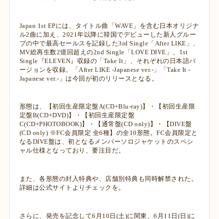
Japan 1st EPには、タイトル曲「WAVE」を含む日本オリジナ
ル2曲に加え、2021年以降に韓国でデビューした新人グルー
プの中で最高セールスを記録した3rd Single「After LIKE」、
MV総再生数2億回超えの2nd Single「LOVE DIVE」、1st
Single『ELEVEN』収録の「Take It」、それぞれの日本語バ
ージョンを収録。「After LIKE -Japanese ver.-」「Take It -
Japanese ver.-」は今回が初のリリースとなる。
形態は、【初回生産限定盤A(CD+Blu-ray)】・【初回生産限
定盤B(CD+DVD)】・【初回生産限定盤
C(CD+PHOTOBOOK)】・【通常盤(CD only)】・【DIVE盤
(CD only) ※FC会員限定 全6種】の全10形態。FC会員限定と
なるDIVE盤は、初となるメンバーソロジャケットのスペシ
ャル仕様となっており、要注目だ。
また、各形態の封入特典や、店舗別特典も同時解禁された。
詳細は公式サイトよりチェックを。
さらに、発売を記念して6月10日(土)に関東、6月11日(日)に