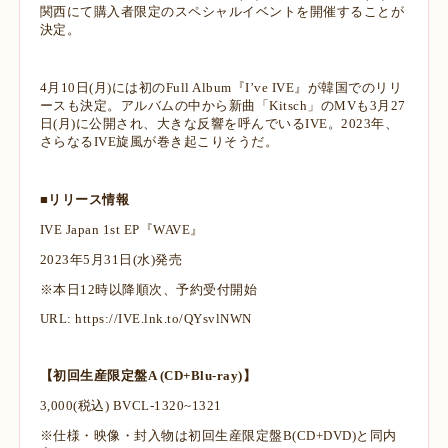
関西にて購入者限定のスペシャルイベントを開催することが
決定。
4月10日(月)には初のFull Album『I’ve IVE』が韓国でのリリ
ースも決定。アルバムの中から新曲「Kitsch」のMVも3月27
日(月)に公開され、大きな反響を呼んでいるIVE。2023年、
さらなるIVE旋風が巻き起こりそうだ。
■リリース情報
IVE Japan 1st EP『WAVE』
2023年5月31日(水)発売
※本日12時以降順次、予約受付開始
URL:
https://IVE.lnk.to/QYsvlNWN
【初回生産限定盤A (CD+Blu-ray)】
3,000(税込) BVCL-1320~1321
※仕様・映像・封入物は初回生産限定盤B(CD+DVD)と同内