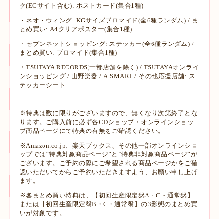
ク(ECサイト含む): ポストカード(集合1種)
・ネオ・ウィング: KGサイズブロマイド(全6種ランダム) / ま
とめ買い: A4クリアポスター(集合1種)
・セブンネットショッピング: ステッカー(全6種ランダム) /
まとめ買い: ブロマイド(集合1種)
・TSUTAYA RECORDS(一部店舗を除く) / TSUTAYAオンライ
ンショッピング / 山野楽器 / A!SMART / その他応援店舗: ス
テッカーシート
※特典は数に限りがございますので、無くなり次第終了とな
ります。ご購入前に必ず各CDショップ・オンラインショッ
プ商品ページにて特典の有無をご確認ください。
※Amazon.co.jp、楽天ブックス、その他一部オンラインショ
ップでは“特典対象商品ページ”と“特典非対象商品ページ”が
ございます。ご予約の際にご希望される商品ページかをご確
認いただいてからご予約いただきますよう、お願い申し上げ
ます。
※各まとめ買い特典は、【初回生産限定盤A・C・通常盤】
または【初回生産限定盤B・C・通常盤】の3形態のまとめ買
いが対象です。