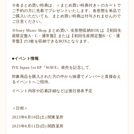
※各まとめ買い特典は、＜まとめ買い特典付き＞のカートで
ご予約の方に先着でプレゼントいたします。各形態を単品で
ご購入いただいても、まとめ買い特典は付与されませんので
ご注意ください。
※Sony Music Shop まとめ買い: 全形態収納BOX は 【初回生
産限定盤A・C・通常盤】または【初回生産限定盤B・C・通
常盤】の3枚を収納できるBOXとなります。
■イベント情報
IVE Japan 1st EP『WAVE』発売を記念して、
対象商品を購入された方の中から抽選でメンバーと直接会え
るイベントへご招待。
イベント内容や応募詳細などは後日発表予定
＜日程＞
2023年6月10日(土) 関東某所
2023年6月11日(日) 関西某所