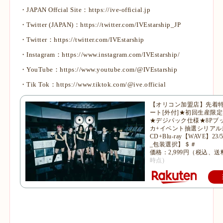
・JAPAN Offcial Site：
https://ive-official.jp
・Twitter (JAPAN)：
https://twitter.com/IVEstarship_JP
・Twitter：
https://twitter.com/IVEstarship
・Instagram：
https://www.instagram.com/IVEstarship/
・YouTube：
https://www.youtube.com/@IVEstarship
・Tik Tok：
https://www.tiktok.com/@ive.official
【オリコン加盟店】先着
ート[外付]★初回生産限定盤A
★デジパック仕様★8Pブ
カ+イベント抽選シリアル封
CD+Blu-ray【WAVE】2
_包装選択】＄＃
価格：2,999円（税込、送
時点)