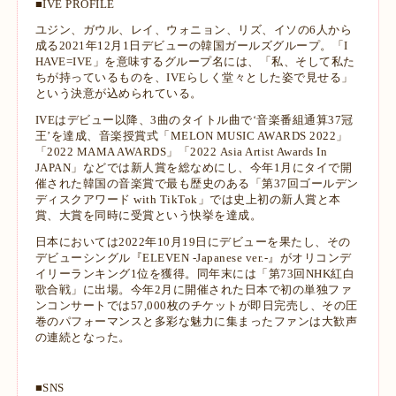
■IVE PROFILE
ユジン、ガウル、レイ、ウォニョン、リズ、イソの6人から
成る2021年12月1日デビューの韓国ガールズグループ。「I
HAVE=IVE」を意味するグループ名には、「私、そして私た
ちが持っているものを、IVEらしく堂々とした姿で見せる」
という決意が込められている。
IVEはデビュー以降、3曲のタイトル曲で‘音楽番組通算37冠
王’を達成、音楽授賞式「MELON MUSIC AWARDS 2022」
「2022 MAMA AWARDS」「2022 Asia Artist Awards In
JAPAN」などでは新人賞を総なめにし、今年1月にタイで開
催された韓国の音楽賞で最も歴史のある「第37回ゴールデン
ディスクアワード with TikTok」では史上初の新人賞と本
賞、大賞を同時に受賞という快挙を達成。
日本においては2022年10月19日にデビューを果たし、その
デビューシングル『ELEVEN -Japanese ver.-』がオリコンデ
イリーランキング1位を獲得。同年末には「第73回NHK紅白
歌合戦」に出場。今年2月に開催された日本で初の単独ファ
ンコンサートでは57,000枚のチケットが即日完売し、その圧
巻のパフォーマンスと多彩な魅力に集まったファンは大歓声
の連続となった。
■SNS