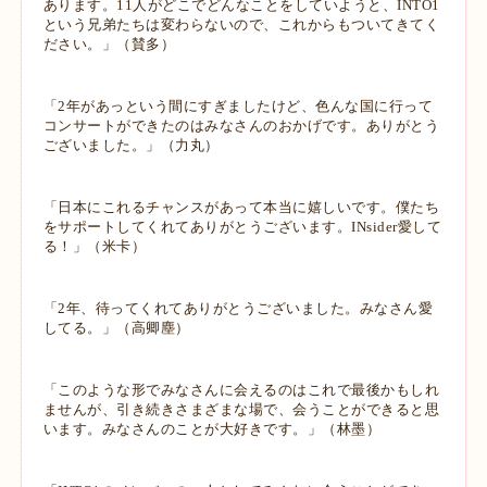
あります。11人がどこでどんなことをして
いようと、INTO1
という兄弟たちは変わらないので、これからもついてきてく
だ
さい。」（賛多）
「2年があっという間にすぎましたけど、色んな国に行って
コンサートができた
のはみなさんのおかげです。ありがとう
ございました。」（力丸）
「日本にこれるチャンスがあって本当に嬉しいです。僕たち
をサポートしてくれ
てありがとうございます。INsider愛して
る！」（米卡）
「2年、待ってくれてありがとうございました。みなさん愛
してる。」（高卿塵）
「このような形でみなさんに会えるのはこれで最後かもしれ
ませんが、引き続き
さまざまな場で、会うことができると思
います。みなさんのことが大好きです。」
（​​林墨）