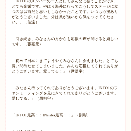
「INTO1のメンバーの一人としてみんなに会うことができ、
とても光栄です。や
はり海外に行ってこうしてステージに立
つのは以前だと思いもしなかったことで
す。いつも応援あり
がとうございました。外は風が強いから気をつけてくださ
い。
」（伯遠）
「引き続き、みなさんの方からも応援の声が聞けると嬉しい
です」（張嘉元）
「初めて日本にきてようやくみなさんに会えました。とても
長い間待たせてしま
いました。みんな応援してくれてありが
とうございます。愛してる！」（尹浩宇）
「みなさん待ってくれてありがとうございます。INTO1のフ
ァンミーティングを
見にきてくれてありがとうございます。
愛してる。」（周柯宇）
「INTO1最高！！INsider最高！！」（劉彰）