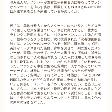
包み込んだ。メンバーが左右に手
を振るのに呼応してファン
がペンライトを揺らす姿は、解散してもINTO1と
INsiderの絆
は永遠であることを約束しているかのようだ。
後半は「就这样长大」からスタート。ゆったりとしたメロデ
ィに優しく歌声を乗
せていく。サビに突入すると、壮大なド
ラミングに呼応するように、パフォーマ
ンスにも力強さが増
し、観客の心をグッと掴む。次に披露された「没有拥抱的合
照」は、メンバーのルーツである中国語、日本語、タイ語、
英語がミックスされ
た楽曲。背中を見せて一列に並んだメン
バーが、歌唱に合わせて、一人一人振り
向く演出は、背景に
映し出された11人の集合写真をふんだんに使用した映像も相
まり、INTO1のこれまでと、これからを表現しているかのよ
うだ。
ファンから事前に集めた質問に一人ずつ答えていくコ
ーナーでは、​​林墨に「一つ
だけ超能力があったら何が良
い？」という質問が。それに対して、​​林墨は、「や
はりONE
PIECEのラストがどうなるのか事前に予知する能力が欲し
い」と回答し、
メンバーも「めっちゃ知りたい」と盛り上が
る。さらに、「本・テレビ・映画の
世界で生きられるならど
んな作品の世界で生きたいか？」という質問がくると、
伯遠
は、「デジモンのデジタルワールド」と回答し、日本文化へ
の興味の深さを
示した。