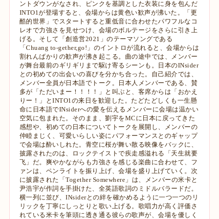
ントダウンがなされ、ピンクを基調とした衣装に身を包んだ
INTO1が登場す
ると、会場からは黄色い歓声が沸いた。「更
酷的世界」でスタートすると重低音
に合わせたパワフルなコ
レオで力強さを見せつけ、会場のボルテージをさらに引
き上
げる。そして「創造営2021」のテーマソングである
「Chuang to-gether,go!」
のイントロが流れると、会場からは
割れんばかりの歓声が沸き起こる。曲の途中
では、メンバー
が舞台最前のギリギリまで駆け寄るシーンも。日本のINsider
と
の初めての出会いの喜びを分かち合った。
自己紹介では、
メンバー全員が日本語でトーク。日本人メンバーである、賛
多が
「ただいまー！！！！」と叫ぶと、客席からは「おかえ
りー！」とINTO1の来日
を歓迎した。
たどたどしくも一生懸
命に日本語でINsiderへの愛を伝えるメンバーに会場は温
かい
空気に包まれた。そのまま、劉宇をMCに日本に戻ってきた
感想や、初めての
日本についてトークを展開し、メンバーの
仲睦まじく、可愛いらしい姿にパフォ
ーマンスとのギャップ
で会場は酔いしれた。
青空に桜が舞い散る映像をバックに、
披露されたのは、ロックテイストで疾走感
溢れる「天生就要
飞」だ。爽やかながらも力強さを感じる楽曲に合わせて、フ
ァ
ンは、ペンライトを振り上げ、会場を盛り上げていく。次
に披露された「
Together Somewhere」は、メンバーの米卡と
尹浩宇が作詞を手掛けた、全英語歌
詞のミドルバラードだ。
横一列に並び、INsiderとの絆を確かめるように一つ一
つのリ
リックを丁寧にしっとりと歌い上げる。歌唱力が高く評価さ
れている米卡
を筆頭に透き通る彼らの歌声が、会場を優しく