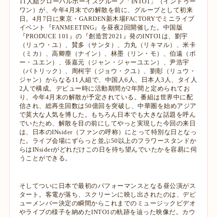
11人組グローバルボ
ーイズグループ「INTO1」（イントゥー
ワン）が、今年4月末での解散を前に、グ
ループとして初来
日。4月7日に東京・GARDEN新木場FACTORYでミニライブ
イベン
ト『FANMEETING』を昼夜2回開催した。
中国版
『PRODUCE 101』の『創造営2021』発のINTO1は、劉宇
（リュウ・ユ）、賛
多（サンタ）、力丸（リキマル）、米卡
（ミカ）、高卿塵（ナイン）、林墨（リ
ン・モ）、伯遠（ボ
ー・ユエン）、張嘉元（ジャン・ジャーユエン）、尹浩宇
（パトリック）、周柯宇（ジョウ・クユ）、劉彰（リュウ・
ジャン）からなる11
人組で、中国人6人、日本人3人、タイ人
2人で構成。デビュー時に活動期間が2年
間と定められてお
り、今年4月末の解散が予定されている。番組は世界中に配
信
され、総再生回数は50億回を突破し、中華圏を始めアジア
で莫大な人気を博した。
もちろん日本でも大きな話題を呼ん
でいたため、解散を目の前にしてやっと実現
した今回の来日
は、日本のINsider（ファンの呼称）にとって特別な日となっ
た。
ライブ会場にずらっと並ぶ50以上のフラワースタンドか
らはINsiderがどれだけ
この日を待ち望んでいたかを容易に伺
うことができる。
そしてついに日本で最初のパフォーマンスとなる昼公演がス
タート。客電が
落ち、スクリーンに映し出されたのは、デビ
ューメンバー決定の瞬間からこれま
でのミュージックビデオ
やライブの様子を納めたINTO1の軌跡を辿った映像だ。
カウ