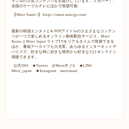
ャンルの人気コンテンツをお届けしています。スカパー！、
全国のケーブルテレビほかで視聴可能
【Mnet Smart+】
https://smart.mnetjp.com/
最新の韓国エンタメとK-POPアイドルのさまざまなコンテン
ツが一つで楽しめるオンライン動画配信サービス。Mnet
Korea とMnet Japan ライブTVをリアルタイムで視聴できる
ほか、番組アーカイブも大充実。あらゆるインターネットデ
バイスで、好きな時に好きな場所から好きなだけオンライン
視聴できます。
公式SNS ★Twitter @MnetJP_Ch ★LINE
Mnet_japan ★Instagram mnetsmart