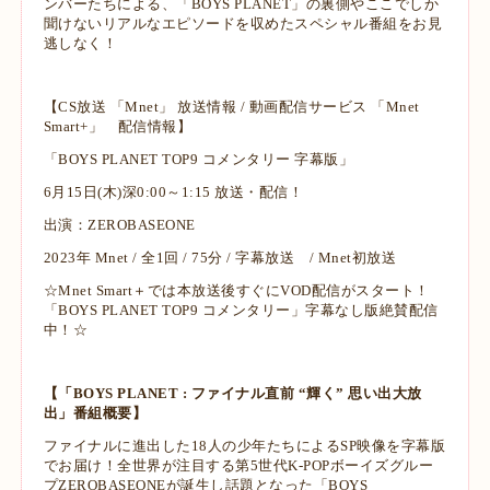
ンバーたちによる、「BOYS PLANET」の裏側やここでしか
聞けないリアルなエピソードを収めたスペシャル番組をお見
逃しなく！
【CS放送 「Mnet」 放送情報 / 動画配信サービス 「Mnet
Smart+」 配信情報】
「BOYS PLANET TOP9 コメンタリー 字幕版」
6月15日(木)深0:00～1:15 放送・配信！
出演：ZEROBASEONE
2023年 Mnet / 全1回 / 75分 / 字幕放送 / Mnet初放送
☆Mnet Smart＋では本放送後すぐにVOD配信がスタート！
「BOYS PLANET TOP9 コメンタリー」字幕なし版絶賛配信
中！☆
【「BOYS PLANET : ファイナル直前 “輝く” 思い出大放
出」番組概要】
ファイナルに進出した18人の少年たちによるSP映像を字幕版
でお届け！全世界が注目する第5世代K-POPボーイズグルー
プZEROBASEONEが誕生し話題となった「BOYS