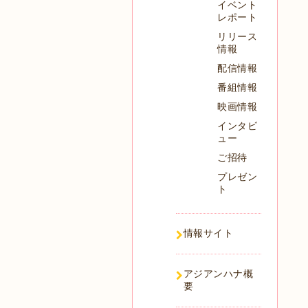
イベント
レポート
リリース
情報
配信情報
番組情報
映画情報
インタビ
ュー
ご招待
プレゼン
ト
情報サイト
アジアンハナ概
要