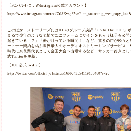
【
FCバルセロナのInstagram公式アカウント
】
https://www.instagram.com/reel/CtI8Xvsg87w/?utm_source=ig_web_copy_l
このほか、ストーリーズにはJO1のグループ挨拶「Go to The
TOP!
まるで少年のよ
うな表情でユニフォームにサインをもらう様子も公開さ
起きている！？」「夢が叶っている
瞬間！」など、驚きの声が続々と
ートナー契約を結ぶ世界最大の
オーディオストリーミングサービス「Sp
時代に奈良県代表として全国大会へ出場す
るなど、サッカー好きとし
式Twitterを更新。
【JO1 公式Twitter】
https://twitter.com/official_jo1/status/1666043554119188480?s=20