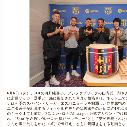
6月6日（火）、JO1の河野純喜が、フジファブリックの山内総一郎さ
に所属サッカー選手と一緒に撮影された写真が投稿され、ネット上で
ナは今季のスペイン・リーガ・エスパニョーラを制覇した世界屈指の
エスタ選手が所属するヴィッセル神戸との親善試合のために約4年ぶ
のキックオフを前に、FCバルセロナのInstagram公式アカウントでは
れ、“Spotify & FCバルセロナ 歓迎セレモニー”として突如投稿され
さんが選手たちをかたい握手で出迎え、ともに鏡開きをする動画とな