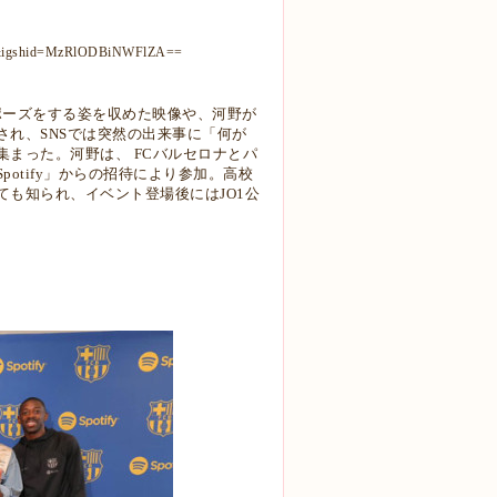
ink&igshid=MzRlODBiNWFlZA==
」ポーズをする姿を収めた映像や、河野が
れ、SNS
では突然の出来事に「何が
集まった。
河野は、 FCバルセロナとパ
otify」からの招待により参
加。高校
ても知られ、イベント登場後にはJO1公