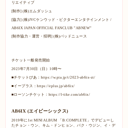
リエイティブ
[制作] (株)エムダッシュ
[協⼒] (株)JVCケンウッド・ビクターエンタテインメント /
AB6IX JAPAN OFFICIAL FANCLUB ”ABNEW”
[制作協⼒・運営・招聘] (株)バッドニュース
チケット一般発売開始
2023年7月30日（日）10時〜
■チケットぴあ：
https://w.pia.jp/t/2023-ab6ix-zt/
■イープラス：
https://eplus.jp/ab6ix/
■ローソンチケット：
https://l-tike.com/ab6ix/
AB6IX (エイビーシックス)
2019年に1st MINI ALBUM 「B:COMPLETE」でデビューし
たチョン・ウン、キム・
ドンヒョン、パク・ウジン、イ・デ