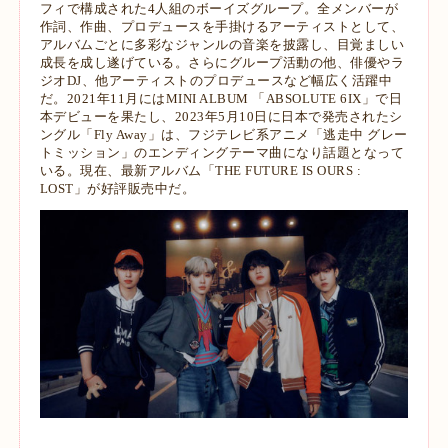
フィで構成された4⼈組のボーイズグループ。全メンバー
が
作詞、作曲、プロデュースを⼿掛けるアーティストとして、
アルバムごとに多彩なジャ
ンルの⾳楽を披露し、⽬覚ましい
成⻑を成し遂げている。さらにグループ活動の他、
俳優やラ
ジオDJ、他アーティストのプロデュースなど幅広く活躍中
だ。
2021年11⽉にはMINI ALBUM 「ABSOLUTE 6IX」で⽇
本デビューを果たし、
2023年5⽉10⽇に⽇本で発売されたシ
ングル「Fly Away」は、フジテレビ系アニメ
「逃⾛中 グレー
トミッション」のエンディングテーマ曲になり話題となって
いる。現在、最
新アルバム「THE FUTURE IS OURS :
LOST」が好評販売中だ。