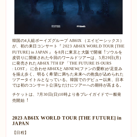
韓国の4⼈組ボーイズグループ AB6IX （エイビーシックス）
が、初の来⽇コンサート『 2023 AB6IX
WORLD TOUR [THE
FUTURE] in JAPAN 』 を8⽉に東京と⼤阪で開催︕
ソウルを
⽪切りに開催された今回のワールドツアーは、5⽉29⽇(⽉)
に発売されたAB6IX 7TH EP 「THE FUTURE IS OURS
:
LOST」 に合わせAB6IXとABNEW(ファンの愛称)が⾜並み
を揃え歩く、明るく希望に満ちた未来への抱負が込められた
ツアータイトル
となっている。韓国でのデビュー以来、⽇本
では初のコンサート公演なだけにツアーへの期待が⾼まる。
チケットは、7⽉30⽇(⽇)10時より各プレイガイドで⼀般発
売開始︕
2023 AB6IX WORLD TOUR [THE FUTURE] in
JAPAN
【⽇程】