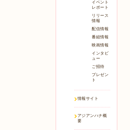
イベント
レポート
リリース
情報
配信情報
番組情報
映画情報
インタビ
ュー
ご招待
プレゼン
ト
情報サイト
アジアンハナ概
要