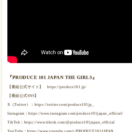
『PRODUCE 101 JAPAN THE GIRLS』
【番組公式サイト】
https://produce101.jp/
【番組公式SNS】
X（Twitter）：
https://twitter.com/produce101jp_
Instagram：
https://www.instagram.com/produce101japan_official/
TikTok：
https://www.tiktok.com/@produce101japan_official
YouTube：
https://www.youtube.com/c/PRODUCE101JAPAN