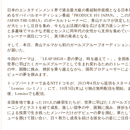
日本のエンタテインメント界で過去最大級の番組制作規模となる日本
めるサバイバルオーディション番組『PRODUCE 101 JAPAN』。このた
JAPAN THE GIRLS』のボーカルトレーナーに、青山テルマが決定
が大ヒットし注目を集め、今もなお活躍の場を広げる実力派シンガー
と多趣味でマルチな才能とセンスに同年代の女性から支持を集めてい
トレーナー就任につづく、第3弾の発表となる。
そして、本日、青山テルマから初のガールズグループオーディション
が届いた。
今回のテーマは、「LEAP HIGH～君の夢は、時を越えて～」。全国
世界に羽ばたくガールズグループとして生まれ変わるためのトレーニ
の中、困難に挑み、挫折を乗り越えながら、国民プロデューサーによ
ビューの夢を掴みます。
トップパートナーであるNTTドコモが、2023年4月から提供をスタ
「Lemino（レミノ）」にて、10月5日(木)より独占無料配信を開始
後、Leminoでも配信。
全国各地で集まった101人の練習生たちが、世界に羽ばたくガールズ
ーニングとテストを経て成長。激しい競争の中、困難に挑み、挫折を
による投票で生き残ったメンバーだけがデビューの夢を掴む。果たし
ューを懸けて競い合い、日々努力し成長を続ける彼女らの姿にご注目