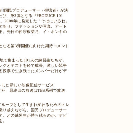
初!国民プロデューサー（視聴者）が決
び、第3弾となる『PRODUCE 101
した。2008年に発売した「そばにいるね」
であり、ファッションや写真、アート
る。先日の仲宗根梨乃、イ・ホンギの
となる第3弾開催に向けた期待コメント
各地で集まった101人の練習生たちが、
ングとテストを経て成長。激しい競争
る投票で生き残ったメンバーだけがデ
ートした新しい映像配信サービス
。また、最終回の放送はTBS系列で放送
グループとして生まれ変わるためのトレ
乗り越えながら、国民プロデューサー
て、どの練習生が勝ち残るのか。デビ
を。