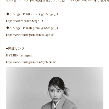
その他、イベントの最新情報については、K-Stage O!のSNS等でも
◆K-Stage O! X(twitter) @KStage_O
https://twitter.com/KStage_O
◆K-Stage O! Instagram @KStage_O
https://www.instagram.com/kstage_o/
■関連リンク
HYEBIN Instagram
https://www.instagram.com/hyebinmm/