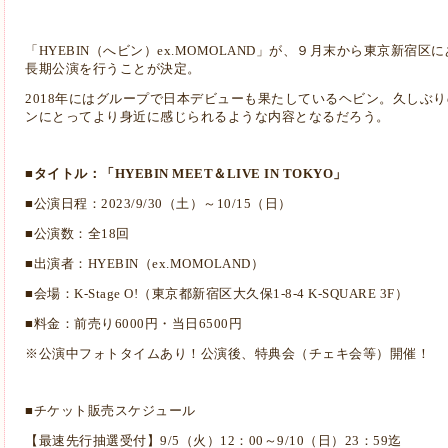
「HYEBIN（へビン）ex.MOMOLAND」が、９月末から東京新宿区にあ
長期公演を行うことが決定。
2018年にはグループで日本デビューも果たしているヘビン。久しぶ
ンにとってより身近に感じられるような内容となるだろう。
■タイトル：「HYEBIN MEET＆LIVE IN TOKYO」
■公演日程：2023/9/30（土）～10/15（日）
■公演数：全18回
■出演者：HYEBIN（ex.MOMOLAND）
■会場：K-Stage O!（東京都新宿区大久保1-8-4 K-SQUARE 3F）
■料金：前売り6000円・当日6500円
※公演中フォトタイムあり！公演後、特典会（チェキ会等）開催！
■チケット販売スケジュール
【最速先行抽選受付】9/5（火）12：00～9/10（日）23：59迄