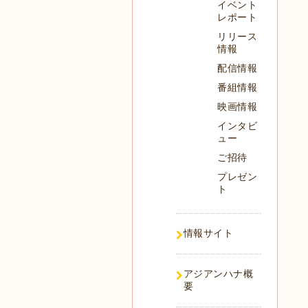
イベント
レポート
リリース
情報
配信情報
番組情報
映画情報
インタビ
ュー
ご招待
プレゼン
ト
情報サイト
アジアンハナ概
要