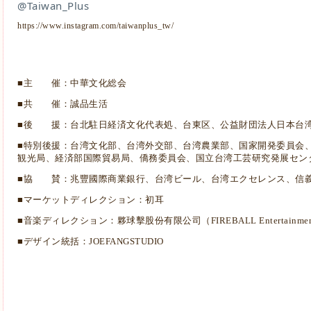
@Taiwan_Plus
https://www.instagram.com/taiwanplus_tw/
■主 催：中華文化総会
■共 催：誠品生活
■後 援：台北駐日経済文化代表処、台東区、公益財団法人日本台
■特別後援：台湾文化部、台湾外交部、台湾農業部、国家開発委員会、
観光局、経済部国際貿易局、僑務委員会、国立台湾工芸研究発展セン
■協 賛：兆豐國際商業銀行、台湾ビール、台湾エクセレンス、信義房屋
■マーケットディレクション：初耳
■音楽ディレクション：夥球擊股份有限公司（FIREBALL Entertainme
■デザイン統括：JOEFANGSTUDIO