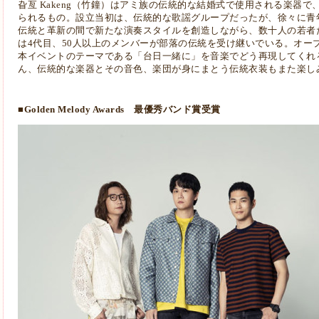
旮亙 Kakeng（竹鐘）はアミ族の伝統的な結婚式で使用される楽器
られるもの。設立当初は、伝統的な歌謡グループだったが、徐々に青
伝統と革新の間で新たな演奏スタイルを創造しながら、数十人の若者
は4代目、50人以上のメンバーが部落の伝統を受け継いでいる。オー
本イベントのテーマである「台日一緒に」を音楽でどう再現してくれ
ん、伝統的な楽器とその音色、楽団が身にまとう伝統衣装もまた楽し
■Golden Melody Awards 最優秀バンド賞受賞