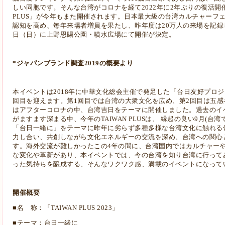
しい同胞です。そんな台湾がコロナを経て2022年に2年ぶりの復活開催
PLUS」が今年もまた開催されます。日本最大級の台湾カルチャーフ
認知を高め、毎年来場者増員を果たし、昨年度は20万人の来場を記録し
日（日）に上野恩賜公園・噴水広場にて開催が決定。
*ジャパンブランド調査2019の概要より
本イベントは2018年に中華文化総会主催で発足した「台日友好プロ
回目を迎えます。第1回目では台湾の大衆文化を広め、第2回目は五感
はアフターコロナの中、台湾吉日をテーマに開催しました。過去のイ
がますます深まる中、今年のTAIWAN PLUSは、 縁起の良い9月(
「台日一緒に」をテーマに昨年に劣らず多種多様な台湾文化に触れる
力し合い、共創しながら文化エネルギーの交流を深め、台湾への関心
す。海外交流が難しかったこの4年の間に、台湾国内ではカルチャー
な変化や革新があり、本イベントでは、今の台湾を知り台湾に行って
った気持ちを醸成する、そんなワクワク感、満載のイベントになって
開催概要
■名 称：「TAIWAN PLUS 2023」
■テーマ：台日一緒に