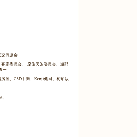
湾交流協会
客家委員会、 原住民族委員会、
通部
ター
、CSD中衛、Kenji健司、柯珀汝
nt）