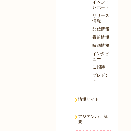
イベント
レポート
リリース
情報
配信情報
番組情報
映画情報
インタビ
ュー
ご招待
プレゼン
ト
情報サイト
アジアンハナ概
要