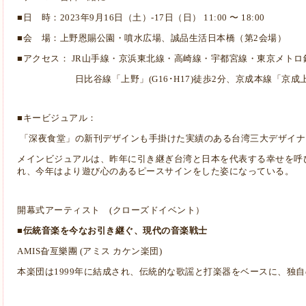
■日 時：2023年9月16日（土）-17日（日） 11:00 〜 18:00
■会 場：上野恩賜公園・噴水広場、誠品生活日本橋（第2会場）
■アクセス： JR山手線・京浜東北線・高崎線・宇都宮線・東京メト
日比谷線「上野」(G16･H17)徒歩2分、京成本線「京成上
■キービジュアル：
「深夜食堂」の新刊デザインも手掛けた実績のある台湾三大デザイナ
メインビジュアルは、昨年に引き継ぎ台湾と日本を代表する幸せを呼
れ、今年はより遊び心のあるピースサインをした姿になっている。
開幕式アーティスト (クローズドイベント）
■伝統音楽を今なお引き継ぐ、現代の音楽戦士
AMIS旮亙樂團 (アミス カケン楽団)
本楽団は1999年に結成され、伝統的な歌謡と打楽器をベースに、独