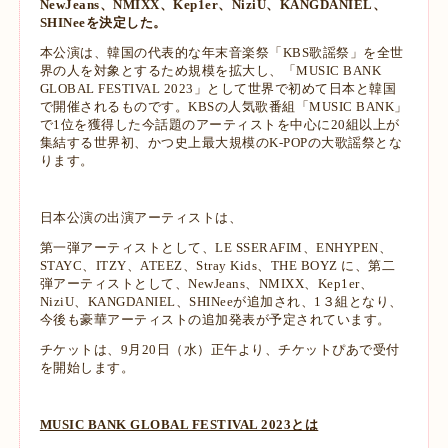
NewJeans、NMIXX、Kep1er、NiziU、KANGDANIEL、
SHINeeを決定した。
本公演は、韓国の代表的な年末音楽祭「KBS歌謡祭」を全世
界の人を対象とするため規模を拡大し、「MUSIC BANK
GLOBAL FESTIVAL 2023」として世界で初めて日本と韓国
で開催されるものです。KBSの人気歌番組「MUSIC BANK」
で1位を獲得した今話題のアーティストを中心に20組以上が
集結する世界初、かつ史上最大規模のK-POPの大歌謡祭とな
ります。
日本公演の出演アーティストは、
第一弾アーティストとして、LE SSERAFIM、ENHYPEN、
STAYC、ITZY、ATEEZ、Stray Kids、THE BOYZ に、第二
弾アーティストとして、NewJeans、NMIXX、Kep1er、
NiziU、KANGDANIEL、SHINeeが追加され、1３組となり、
今後も豪華アーティストの追加発表が予定されています。
チケットは、9月20日（水）正午より、チケットぴあで受付
を開始します。
MUSIC BANK GLOBAL FESTIVAL 2023とは