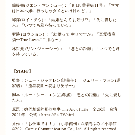
簡嫚書(ジエン・マンシュー)：「R.I.P. 霊異街11号」「ママ
は日本へ嫁に行っちゃダメというけれど。」
邱澤(ロイ・チウ)：「結婚なんて お断り!?」「先に愛した
人」「いつでも君を待っている」
宥勝 (ヨウション) ：「結婚って 幸せですか」「真愛找麻
煩〜True Loveにご用心〜」
林哲熹 (リン･ジェーシー) ： 「悪との距離」「いつでも君
を待っている」
【STAFF】
監督：シュー・ジャオレン(許肇任）、ジェリー・フォン(馮
家瑞）「流星花園〜花より男子〜」
脚本：ルー・シーユエン(呂蒔媛) 「悪との距離」「先に愛し
た人」
原題：她們創業的那些鳥事 The Arc of Life 全26話 台湾
2021年 公式：https://F4.TV/bird
原作：「お仕事です！」（小学館刊）©柴門ふみ／小学館
©2021 Comic Communication Co., Ltd. All rights reserved.