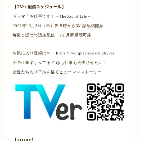
【TVer 配信スケジュール】
ドラマ「お仕事です！～The Arc of Life～」
2023年10月5日（木）夜８時から第1話配信開始
毎週１話づつ追加配信、1ヶ月間視聴可能
お気に入り登録は☞
https://tver.jp/series/srs8zhyiys
今の仕事楽しんでる？ 恋も仕事も充実させたい！
女性たちのリアルを描くヒューマンストーリー
【STORY】