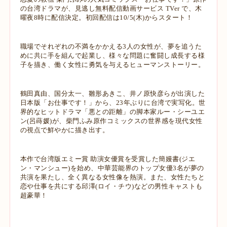
の台湾ドラマが、見逃し無料配信動画サービス TVer で、木
曜夜8時に配信決定。初回配信は10/5(木)からスタート！
職場でそれぞれの不満をかかえる3人の女性が、夢を追うた
めに共に手を組んで起業し、様々な問題に奮闘し成長する様
子を描き、働く女性に勇気を与えるヒューマンストーリー。
鶴田真由、国分太一、雛形あきこ、井ノ原快彦らが出演した
日本版「お仕事です！」から、23年ぶりに台湾で実写化。世
界的なヒットドラマ「悪との距離」の脚本家ルー・シーユエ
ン(呂蒔媛)が、柴門ふみ原作コミックスの世界感を現代女性
の視点で鮮やかに描き出す。
本作で台湾版エミー賞 助演女優賞を受賞した簡嫚書(ジエ
ン・マンシュー)を始め、中華芸能界のトップ女優3名が夢の
共演を果たし、全く異なる女性像を熱演。また、女性たちと
恋や仕事を共にする邱澤(ロイ・チウ)などの男性キャストも
超豪華！