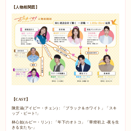
【人物相関図】
【CAST】
陳意涵(アイビー・チェン)：「ブラック＆ホワイト」「スキ
ップ・ビート!」
林心如(ルビー・リン)：「年下のオトコ」「華燈初上 -夜を生
きる女たち-」