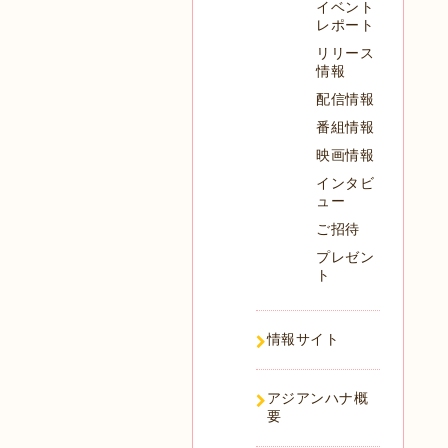
イベント
レポート
リリース
情報
配信情報
番組情報
映画情報
インタビ
ュー
ご招待
プレゼン
ト
情報サイト
アジアンハナ概
要