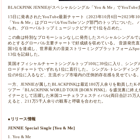
BLACKPINK JENNIEがスペシャルシングル「You & Me」でYou
15日に発表されたYouTube最新チャート（2023年10月6日〜2023年1
「You & Me」はグローバルYouTubeソング部門のトップについた
られ、グローバルトップミュージックビデオで1位を占めた。
この曲は特別なプロモーションなしに発売したスペシャルシングルである
めとするグローバル主要チャートで好成績を収めている。 音源発売直後、
国1位を達成し、世界最大の音楽ストリーミングプラットフォームSpot
13位を記録した。
英国オフィシャルチャートシングルトップ100に39位に入り、シン
ロードチャートでいずれも1位に直行した。 シングル·トレンディング·
位の8位に入るなど、主流ポップ市場内の圧倒的存在感を見せている
一方、JENNIEが属したBLACKPINKは最近180万人余りを動員した
ツアー「BLACKPINK WORLD TOUR [BORN PINK]」を盛況
イナーとして活躍した米国コーチェラフェスティバル(両日合計25万人)
えると、211万5千人余りの観客と呼吸を合わせた。
●リリース情報
JENNIE Special Single [You & Me]
1. You & Me