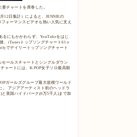
Tube主要チャートを席巻した。
0月12日集計）によると、JENNIEの
。 パフォーマンスビデオも熱い人気に支え
にもかかわらず、YouTubeをはじ
iTunesトップソングチャート61ヶ
ifyでデイリートップソングチャート
グルセールスチャートとシングルダウン
チャートには、K-POP女子ソロ最高順
。
K-POPガールズグループ最大規模ワールド
裏に終えた。 アジアアーティスト初のヘッドラ
と英国ハイドパーク(6万5千人)まで加