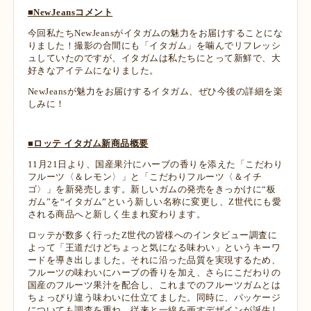
■NewJeansコメント
今回私たちNewJeansがイタガムの魅力をお届けすることにな
りました！撮影の合間にも「イタガム」を噛んでリフレッシ
ュしていたのですが、イタガムは私たちにとって新鮮で、大
好きなアイテムになりました。
NewJeansが魅力をお届けするイタガム、ぜひ今後の詳細を楽
しみに！
■ロッテ イタガム新商品概要
11月21日より、国産果汁にハーブの香りを添えた「こだわり
フルーツ〈＆レモン〉」と「こだわりフルーツ〈＆イチ
ゴ〉」を新発売します。新しいガムの発売をきっかけに“板
ガム”を“イタガム”という新しい名称に変更し、Z世代にも愛
される商品へと新しく生まれ変わります。
ロッテが数多く行ったZ世代の皆様へのインタビュー調査に
よって「王道だけどちょっと気になる味わい」というキーワ
ードを導き出しました。それに沿った品質を実現するため、
フルーツの味わいにハーブの香りを加え、さらにこだわりの
国産のフルーツ果汁を配合し、これまでのフルーツガムとは
ちょっぴり違う味わいに仕立てました。同時に、パッケージ
についても調査を重ね、従来と一線を画すデザインが誕生し