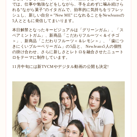
では。仕事や勉強などをしながら、手を止めずに噛み続けら
れる“ながら菓子”のイタガムで、効率的に気持ちをリフレッ
シュし、新しい自分＝”New ME” になれることをNewJeansの
5人とともに発信してまいります。
本日解禁となったキービジュアルは「グリーンガム」、「ス
ペアミントガム」、新商品「こだわりフルーツ＜＆イチゴ
＞」、新商品「こだわりフルーツ＜＆レモン＞」、「歯につ
きにくいブルーベリーガム」の5品と、 NewJeans5人の個性
の掛け合わせ、さらに新しさとレトロを融合させたニュート
ロをテーマに制作しています。
11月中旬には新TVCMやデジタル動画の公開も決定!