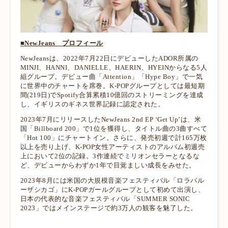
■NewJeans プロフィール
NewJeansは、2022年7月22日にデビューしたADOR所属の
MINJI、HANNI、DANIELLE、HAERIN、HYEINからなる5人
組グループ。デビュー曲「Attention」「Hype Boy」で一気
に世界中のチャートを席巻。K-POPグループとしては最短期
間(219日)でSpotify合算累積10億回のストリーミングを達成
し、イギリスのギネス世界記録に認定された。
2023年7月にリリースしたNewJeans 2nd EP ‘Get Up’は、米
国「Billboard 200」で1位を獲得し、タイトル曲の3曲すべて
「Hot 100」にチャートイン。さらに、発売初週で計165万枚
以上を売り上げ、K-POP女性アーティストのアルバム初週売
上において2位の記録。3作連続でミリオンセラーとなるな
ど、デビューからわずか1年で目覚ましい成長をみせた。
2023年8月には米国の大規模音楽フェスティバル「ロラパル
ーザシカゴ」にK-POPガールグループとして初めて出演し、
日本の代表的な音楽フェスティバル「SUMMER SONIC
2023」ではメインステージで約3万人の観客を魅了した。