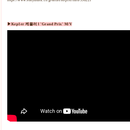
https://www.sonymusic.co.jp/artist/Kep1er/info/558221
▶Kep1er 케플러 l 'Grand Prix' M/V