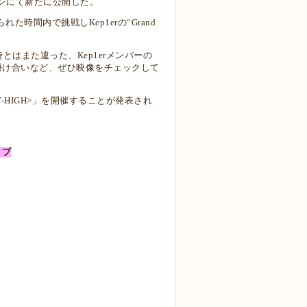
ンにて新たに公開した。
時間内で挑戦しKep1erの“Grand
時とはまた違った、Kep1erメンバーの
掛け合いなど、ぜひ映像をチェックして
4 <FLY-HIGH>」を開催することが発表され
イブ