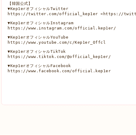
【韓国公式】
▼Kep1erオフィシャルTwitter
https://twitter.com/official_kep1er
<
https://twit
▼Kep1erオフィシャルInstagram
https://www.instagram.com/official.kep1er/
▼Kep1erオフィシャルYouTube
https://www.youtube.com/c/Kep1er_Offcl
▼Kep1erオフィシャルTikTok
https://www.tiktok.com/@official_kep1er/
▼Kep1erオフィシャルFacebook
https://www.facebook.com/official.kep1er