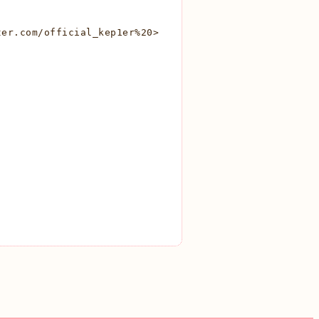
ter.com/official_kep1er%20
>