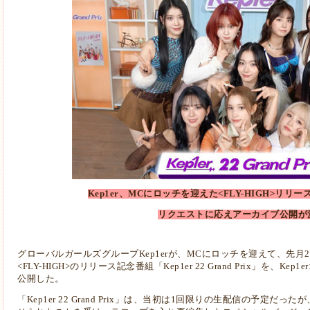
Kep1er、MCにロッチを迎えた<FLY-HIGH>リリ
リクエストに応えアーカイブ公開が決
グローバルガールズグループKep1erが、MCにロッチを迎えて、先月22日に生
<FLY-HIGH>のリリース記念番組「Kep1er 22 Grand Prix」を、
Kep1
公開した。
「Kep1er 22 Grand Prix」は、当初は1回限りの生配信の予定