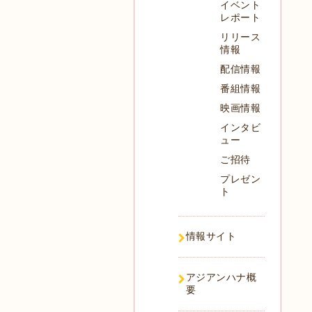
イベント
レポート
リリース
情報
配信情報
番組情報
映画情報
インタビ
ュー
ご招待
プレゼン
ト
情報サイト
アジアンハナ概
要