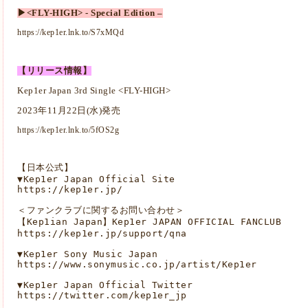
▶<FLY-HIGH> - Special Edition –
https://kep1er.lnk.to/S7xMQd
【リリース情報】
Kep1er Japan 3rd Single <FLY-HIGH>
2023年11月22日(水)発売
https://kep1er.lnk.to/5fOS2g
【日本公式】
▼Kep1er Japan Official Site
https://kep1er.jp/
＜ファンクラブに関するお問い合わせ＞
【Kep1ian Japan】Kep1er JAPAN OFFICIAL FANCLUB
https://kep1er.jp/support/qna
▼Kep1er Sony Music Japan
https://www.sonymusic.co.jp/artist/Kep1er
▼Kep1er Japan Official Twitter
https://twitter.com/kep1er_jp