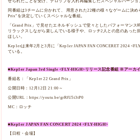
せられたことを受け、テロップを入れ再編集したスペシャルバージョ
同番組は3チームに分かれて、 用意された22種の様々なゲームに決められた
Prix”を決定していくスペシャルな番組。
「Grand Prix」で見せたエネルギッシュで堂々としたパフォーマンス
リラックスしながら楽しんでいる様子や、
ロッチ2人との息のあった
ほしい。
Kep1erは来年2月と3月に「Kep1er JAPAN FAN CONCERET 202
ている。
■Kep1er Japan 3rd Single <FLY-HIGH>リリース記念番組 ※アーカ
番組名：「Kep1er 22 Grand Prix」
公開日時：12月12日 21:00～
公開URL：
https://youtu.be/grRfU5i3tP0
MC：ロッチ
■Kep1er JAPAN FAN CONCERT 2024 <FLY-HIGH>
【日程・会場】