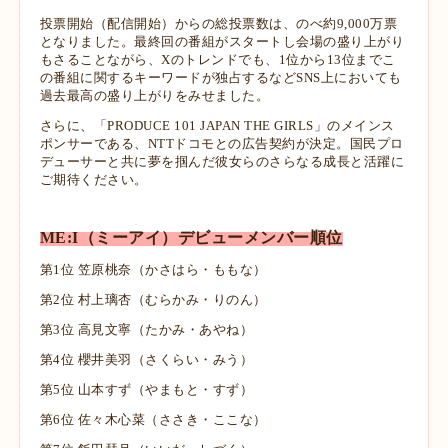
投票開始（配信開始）からの総投票数は、のべ約9,000万票
となりました。
最終回の番組がスタートし会場の盛り上がり
もさることながら、Xのトレンドでも、1位から13位までこ
の番組に関する
キーワードが独占するなどSNS上においても
過去最高の盛り上がりをみせました。
さらに、「PRODUCE 101 JAPAN THE GIRLS」のメインス
ポンサーである、NTTドコモとの広告契約が決定。国民プロ
デューサーと共に夢を掴んだ彼女らのさらなる成長と活躍に
ご期待ください。
ME:I（ミーアイ）デビューメンバー順位
第1位 笠原桃奈（かさはら・ももな）
第2位 村上璃杏（むらかみ・りのん）
第3位 高見文寧（たかみ・あやね）
第4位 櫻井美羽（さくらい・みう）
第5位 山本すず（やまもと・すず）
第6位 佐々木心菜（ささき・ここな）