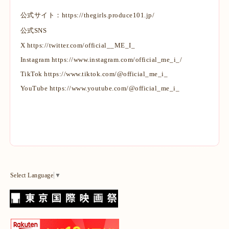
公式サイト：
https://thegirls.produce101.jp/
公式SNS
X
https://twitter.com/official__ME_I_
Instagram
https://www.instagram.com/official_me_i_/
TikTok
https://www.tiktok.com/@official_me_i_
YouTube
https://www.youtube.com/@official_me_i_
Select Language
▼