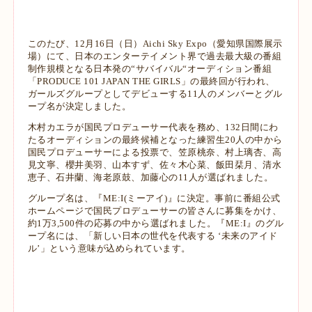
このたび、12月16日（日）Aichi Sky Expo（愛知県国際展示
場）にて、日本のエンターテイメント界で過去最大
級の番組
制作規模となる日本発の“サバイバル“オーディション番組
「PRODUCE 101 JAPAN THE GIRLS」の最
終回が行われ、
ガールズグループとしてデビューする11人のメンバーとグル
ープ名が決定しました。
木村カエラが国民プロデューサー代表を務め、132日間にわ
たるオーディションの最終候補となった練習生20人の中か
ら
国民プロデューサーによる投票で、笠原桃奈、村上璃杏、高
見文寧、櫻井美羽、山本すず、佐々木心菜、飯田栞
月、清水
恵子、石井蘭、海老原鼓、加藤心の11人が選ばれました。
グループ名は、『ME:I(ミーアイ)』に決定。事前に番組公式
ホームページで国民プロデューサーの皆さんに募集をかけ、
約1万3,500件の応募の中から選ばれました。『ME:I』のグル
ープ名には、「新しい日本の世代を代表する ‘未来のアイ
ド
ル’」という意味が込められています。