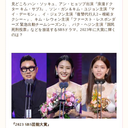
見どころ:
ハン・ソッキュ、アン・ヒョソプ出演『浪漫ドク
ター キム・サブ3』、ソン・ガン＆キム・ユ
ジョン主演『マ
イ・デーモン』、イ・ジェフン主演『復讐代行人2～模範タ
クシー～』、キ
ム・レウォン主演『ファースト・レスポンダ
ーズ 緊急出動チームシーズン2』、パク・ヘ
ジン主演『国民
死刑投票』などを放送するSBSドラマ。2023年に大賞に輝く
のは？
『2023 SBS芸能大賞』