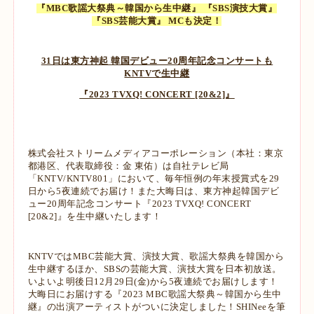
『MBC歌謡大祭典～韓国から生中継』 『SBS演技大賞』
『SBS芸能大賞』 MCも決定！
31日は東方神起 韓国デビュー20周年記念コンサートも
KNTVで生中継
『2023 TVXQ! CONCERT [20&2]』
株式会社ストリームメディアコーポレーション（本社：東京
都港区、代表取締役：金 東佑）は自社テ
レビ局
「KNTV/KNTV801」において、毎年恒例の年末授賞式を29
日から5夜連続でお届け！また大
晦日は、東方神起韓国デビ
ュー20周年記念コンサート『2023 TVXQ! CONCERT
[20&2]』を生中継い
たします！
KNTVではMBC芸能大賞、演技大賞、歌謡大祭典を韓国から
生中継するほか、SBSの芸能大賞、演技
大賞を日本初放送。
いよいよ明後日12月29日(金)から5夜連続でお届けします！
大晦日にお届けする『2023 MBC歌謡大祭典～韓国から生中
継』の出演アーティストがついに決定し
ました！SHINeeを筆