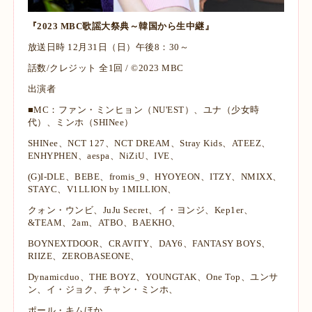
『2023 MBC歌謡大祭典～韓国から生中継』
放送日時 12月31日（日）午後8：30～
話数/クレジット 全1回 / ©2023 MBC
出演者
■MC：ファン・ミンヒョン（NU'EST）、ユナ（少女時
代）、ミンホ（SHINee）
SHINee、NCT 127、NCT DREAM、Stray Kids、ATEEZ、
ENHYPHEN、aespa、NiZiU、IVE、
(G)I-DLE、BEBE、fromis_9、HYOYEON、ITZY、NMIXX、
STAYC、V1LLION by 1MILLION、
クォン・ウンビ、JuJu Secret、イ・ヨンジ、Kep1er、
&TEAM、2am、ATBO、BAEKHO、
BOYNEXTDOOR、CRAVITY、DAY6、FANTASY BOYS、
RIIZE、ZEROBASEONE、
Dynamicduo、THE BOYZ、YOUNGTAK、One Top、ユンサ
ン、イ・ジョク、チャン・ミンホ、
ポール・キムほか