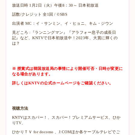
放送日時 1月2日（火）午後8：30～ 日本初放送
話数/クレジット 全1回 / ©SBS
出演者 MC：イ・サンミン、イ・ヒョニ、キム・ジウン
見どころ :『ランニングマン』『アラフォー息子の成長日
記』など、KNTVで日本初放送中！
2023年、大賞に輝くの
は？
※ 授賞式は韓国放送局の事情により開催可否・日時が変更に
なる場合があります。
詳しくはKNTVの公式ホームページをご確認ください。
視聴方法
KNTVはスカパー！、スカパー！プレミアムサービス、ひか
りTV、
ひかりＴＶ for docomo 、J:COMほか各ケーブルテレビでご