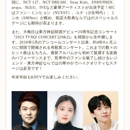
頭に、NCT 127、NCT DREAM、Stray Kids、ENHYPHEN、
aespa、NiZiU、IVEなど豪
華アーティストが出演予定！MC
はファン・ミンヒョン（NU'EST）、ユナ（少女時代）、ミ
ンホ（SHINee）が務
め、歌謡大祭典ならではのスペシャルス
テージにも期待が高まります。
また、大晦日は東方神起韓国デビュー20周年記念コンサート
『2023 TVXQ! CONCERT [20&2]』を韓
国から生中継しま
す。2019年3月のアンコールコンサート以来、約4年9ヶ月ぶ
りに韓国で開催される
有観客コンサート。これまでの数々の
ヒット曲はもちろん、最新アルバムから初めて披露する楽曲
の
パフォーマンスまで、世界中のファンを魅了し続けるレジ
ェンド・東方神起ならではの華やかでハイク
オリティなステ
ージは必見です！
年末年始もKNTVでお楽しみください。