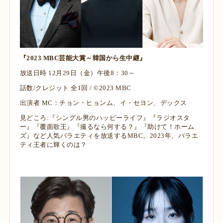
『2023 MBC芸能大賞～韓国から生中継』
放送日時 12月29日（金）午後8：30～
話数/クレジット 全1回 / ©2023 MBC
出演者 MC：チョン・ヒョンム、イ・セヨン、デックス
見どころ:
『シングル男のハッピーライフ』『ラジオスタ
ー』『覆面歌王』『撮るなら何する？』『助
けて！ホーム
ズ』など人気バラエティを放送するMBC。2023年、バラエ
ティ王者に輝
くのは？