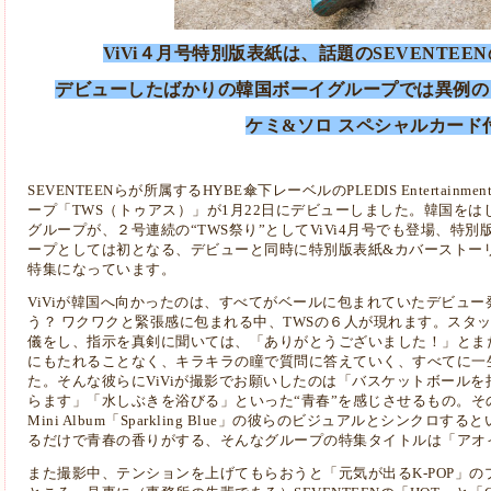
ViVi４月号特別版表紙は、話題のSEVENTEE
デビューしたばかりの韓国ボーイグループでは異例の
ケミ&ソロ スペシャルカード付
SEVENTEENらが所属するHYBE傘下レーベルのPLEDIS Entertai
ープ「TWS（トゥアス）」が1月22日にデビューしました。韓国を
グループが、２号連続の“TWS祭り”としてViVi4月号でも登場、特
ープとしては初となる、デビューと同時に特別版表紙&カバーストー
特集になっています。
ViViが韓国へ向かったのは、すべてがベールに包まれていたデビュ
う？ ワクワクと緊張感に包まれる中、TWSの６人が現れます。スタ
儀をし、指示を真剣に聞いては、「ありがとうございました！」とま
にもたれることなく、キラキラの瞳で質問に答えていく、すべてに一
た。そんな彼らにViViが撮影でお願いしたのは「バスケットボール
らます」「水しぶきを浴びる」といった“青春”を感じさせるもの。その
Mini Album「Sparkling Blue」の彼らのビジュアルとシンク
るだけで青春の香りがする、そんなグループの特集タイトルは「アオ
また撮影中、テンションを上げてもらおうと「元気が出るK-POP」のプ