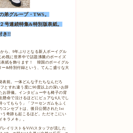
Nの弟グループ・TWS。
２号連続特集&特別版表紙。
き!!
nmentから、9年ぶりとなる新人ボーイグル
はじめ既に世界中で話題沸騰のボーイズ
別版表紙を飾ります！ 韓国のボーイグル
リー&特別付録という、てんこ盛りな大
ー発表前。一体どんな子たちなんだろ
ッフとすれ違う度に90度以上の深いお辞
たお辞儀。インタビュー中も椅子の背
生懸命で泣けるほどにピュアな6人でし
を持ってもらう」「フーセンガムをふく
コンセプトは、後日公開された1st
ロするという奇跡も起こるほど。ただそこにい
イキラメキ」。
レイリストをViViスタッフが流した