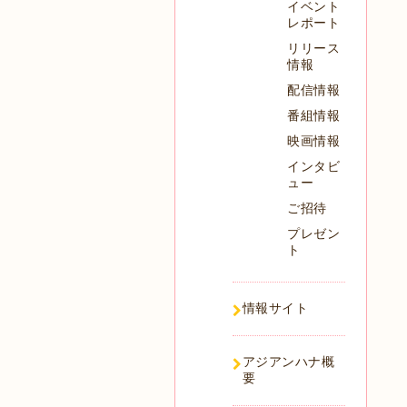
イベント
レポート
リリース
情報
配信情報
番組情報
映画情報
インタビ
ュー
ご招待
プレゼン
ト
情報サイト
アジアンハナ概
要