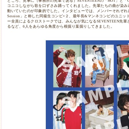
ところ、見事に（事務所の先輩である）SEVENTEENの「HOT」と
コニコしながら歌を口ずさみ踊ってくれました。先輩たちの曲が染み
動いていたのが印象的でした。インタビューでは、メンバーそれぞれ
Session」と称した同級生コンビ×２、最年長&マンネコンビのユニ
ー全員によるクロストークでは、みんなが気になるSEVENTEEN先
るなど、6人をあらゆる角度から根掘り葉掘りしてきました。