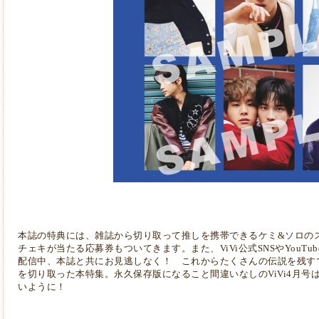
本誌の特典には、雑誌から切り取って推しを携帯できるケミ&ソロの
チェキが当たる応募券もついてきます。また、ViVi公式SNSやYouTu
配信中、本誌と共にお見逃しなく！ これからたくさんの伝説を残す
を切り取った本特集。永久保存版になること間違いなしのViVi4月号
いように！