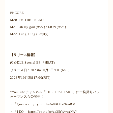
ENCORE
M20.
i'M THE TREND
M21.
Oh my god (9/27) / LION (9/28)
M22.
Tung-Tung (Empty)
【リリース情報】
(G)I-DLE Special EP 『HEAT』
リリース日：2023年10月6日9:00(KST)
2023年10月5日17:00(PST)
*YouTubeチャンネル「THE FIRST TAKE」に一発撮りパフ
ォーマンスも公開中！
・「Queencard」
youtu.be/o8XOhs2KmRM
・「I DO」
https://youtu.be/zc3IhWwexNA?