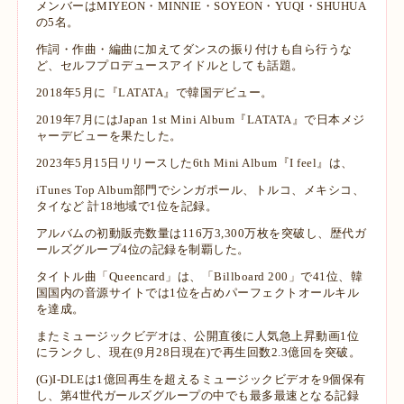
メンバーはMIYEON・MINNIE・SOYEON・YUQI・SHUHUA
の5名。
作詞・作曲・編曲に加えてダンスの振り付けも自ら行うな
ど、セルフプロデュースアイドルとしても話題。
2018年5月に『LATATA』で韓国デビュー。
2019年7月にはJapan 1st Mini Album『LATATA』で日本メジ
ャーデビューを果たした。
2023年5月15日リリースした6th Mini Album『I feel』は、
iTunes Top Album部門でシンガポール、トルコ、メキシコ、
タイなど 計18地域で1位を記録。
アルバムの初動販売数量は116万3,300万枚を突破し、歴代ガ
ールズグループ4位の記録を制覇した。
タイトル曲「Queencard」は、「Billboard 200」で41位、韓
国国内の音源サイトでは1位を占めパーフェクトオールキル
を達成。
またミュージックビデオは、公開直後に人気急上昇動画1位
にランクし、現在(9月28日現在)で再生回数2.3億回を突破。
(G)I-DLEは1億回再生を超えるミュージックビデオを9個保有
し、第4世代ガールズグループの中でも最多最速となる記録