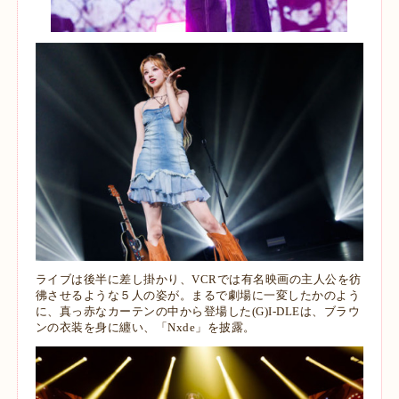
ライブは後半に差し掛かり、VCRでは有名映画の主人公を彷
彿させるような５人の姿が。まるで劇場に一変したかのよう
に、真っ赤なカーテンの中から登場した(G)I-DLEは、ブラウ
ンの衣装を身に纏い、「Nxde」を披露。