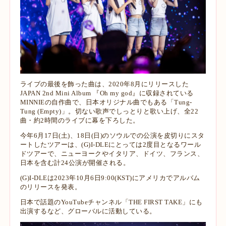
ライブの最後を飾った曲は、2020年8月にリリースした
JAPAN 2nd Mini Album 『Oh my god』に収録されている
MINNIEの自作曲で、日本オリジナル曲でもある「Tung-
Tung (Empty)」。切ない歌声でしっとりと歌い上げ、全22
曲・約2時間のライブに幕を下ろした。
今年6月17日(土)、18日(日)のソウルでの公演を皮切りにスタ
ートしたツアーは、(G)I-DLEにとっては2度目となるワール
ドツアーで、ニューヨークやイタリア、ドイツ、フランス、
日本を含む計24公演が開催される。
(G)I-DLEは2023年10月6日9:00(KST)にアメリカでアルバム
のリリースを発表。
日本で話題のYouTubeチャンネル「THE FIRST TAKE」にも
出演するなど、グローバルに活動している。