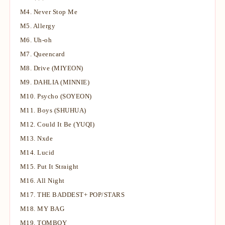
M4.
Never Stop Me
M5.
Allergy
M6.
Uh-oh
M7.
Queencard
M8.
Drive (MIYEON)
M9.
DAHLIA (MINNIE)
M10.
Psycho (SOYEON)
M11.
Boys (SHUHUA)
M12.
Could It Be (YUQI)
M13.
Nxde
M14.
Lucid
M15.
Put It Straight
M16.
All Night
M17.
THE BADDEST+ POP/STARS
M18.
MY BAG
M19.
TOMBOY