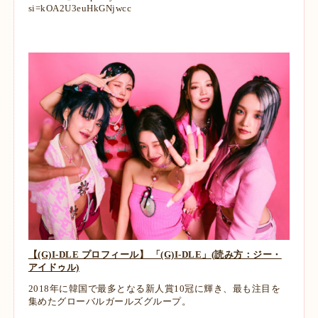
si=kOA2U3euHkGNjwcc
【(G)I-DLE プロフィール】 「(G)I-DLE」(読み方：ジー・
アイドゥル)
2018年に韓国で最多となる新人賞10冠に輝き、最も注目を
集めたグローバルガールズグループ。