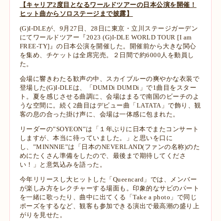
【キャリア2度目となるワールドツアーの日本公演を開催！
ヒット曲からソロステージまで披露】
(G)I-DLEが、9月27日、28日に東京・立川ステージガーデン
にてワールドツアー『2023 (G)I-DLE WORLD TOUR [I am
FREE-TY]』の日本公演を開催した。開催前から大きな関心
を集め、チケットは全席完売。２日間で約6000人を動員し
た。
会場に響きわたる歓声の中、スカイブルーの爽やかな衣装で
登場した(G)I-DLEは、「DUMDi DUMDi」で1曲目をスター
ト。夏を感じさせる曲調に、会場はまるで南国のビーチのよ
うな空間に。続く2曲目はデビュー曲「LATATA」で飾り、観
客の息の合った掛け声に、会場は一体感に包まれた。
リーダーの”SOYEON”は「１年ぶりに日本でまたコンサート
しますが、本当に待っていました。」と思いを口に
し、”MINNNIE”は「日本のNEVERLAND(ファンの名称)のた
めにたくさん準備をしたので、最後まで期待してくださ
い！」と意気込みを語った。
今年リリースし大ヒットした「Queencard」では、メンバー
が楽しみ方をレクチャーする場面も。印象的なサビのパート
を一緒に歌ったり、曲中に出てくる「Take a photo」で同じ
ポーズをするなど、観客も参加できる演出で最高潮の盛り上
がりを見せた。